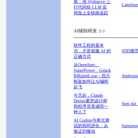
南：用 @observe 三
Langf
行代码给 LLM 应
用加上全链路追踪
AI辅助研发
更多
软件工程的基本
功，才是驯服 AI 的
SDD规
正确方式
从OpenSpec、
SuperPower、Gstack
到RalphLoop：四大
Anthr
框架如何让AI编程
起飞
今天起，Claude
Design要把设计师
Spec
和程序员变成同一
种人了
AI Coding与单元测
试的协同进化：从
Supe
验证到驱动