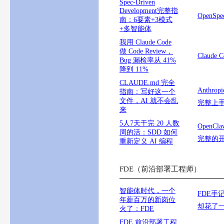
Spec-Driven
Development完整指
Open
南：6要素+3模式
+多智能体
我用 Claude Code
做 Code Review，
Claud
Bug 漏检率从 41%
降到 11%
CLAUDE.md 完全
Anthrop
指南：写好这一个
文件，AI 就不会乱
完整上
来
5人7天干完 20 人数
OpenC
周的活：SDD 如何
完整的
重新定义 AI 编程
FDE（前沿部署工程师）
智能体时代，一个
FDE手
年薪百万的新岗位
却花了
火了：FDE
FDE 前沿部署工程