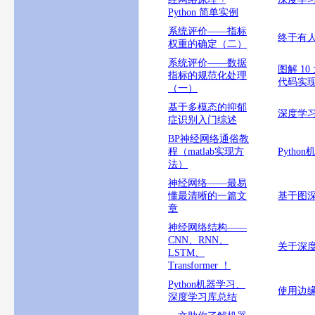
Python 简单实例
系统评价——指标
终于有
权重的确定（二）
系统评价——数据
图解 1
指标的规范化处理
代码实
（一）
基于多模态的抑郁
深度学
症识别入门综述
BP神经网络通俗教
程（matlab实现方
Pyth
法）
神经网络——最易
懂最清晰的一篇文
基于图
章
神经网络结构——
CNN、RNN、
关于深
LSTM、
Transformer ！
Python机器学习、
使用边
深度学习库总结