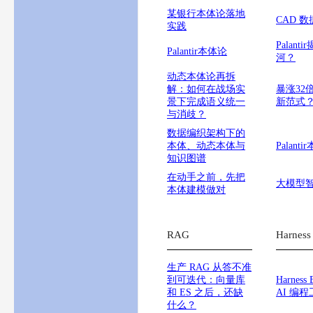
某银行本体论落地
CAD 
实践
Pala
Palantir本体论
河？
动态本体论再拆
解：如何在战场实
暴涨32
景下完成语义统一
新范式
与消歧？
数据编织架构下的
本体、动态本体与
Palan
知识图谱
在动手之前，先把
大模型
本体建模做对
RAG
Harnes
生产 RAG 从答不准
到可迭代：向量库
Harne
和 ES 之后，还缺
AI 编
什么？