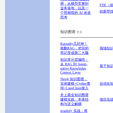
师：从模型竞赛到
FDE（
业务落地，以及一
的新型
个照相馆的 AI 改造
思考
知识图谱
更多
Karpathy又封神！
掀翻RAG，把你的
领域知
笔记变成第二大脑
知识库分层编排：
从 RAG 到 Agent-
基于知
native Knowledge
Context Layer
Neo4j 知识图谱：
实体建模+Cypher查
自动化
询+LangChain接入
史上最全知识图谱
建模实践：本体结
项目实
构与语义解耦
graphify 实战：将