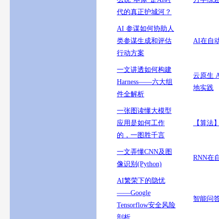
代的真正护城河？
AI 参谋如何协助人
类参谋生成和评估
AI在自
行动方案
一文讲透如何构建
云原生 
Harness——六大组
地实践
件全解析
一张图读懂大模型
应用是如何工作
【算法】
的，一图胜千言
一文弄懂CNN及图
RNN在
像识别(Python)
AI繁荣下的隐忧
——Google
智能问
Tensorflow安全风险
剖析