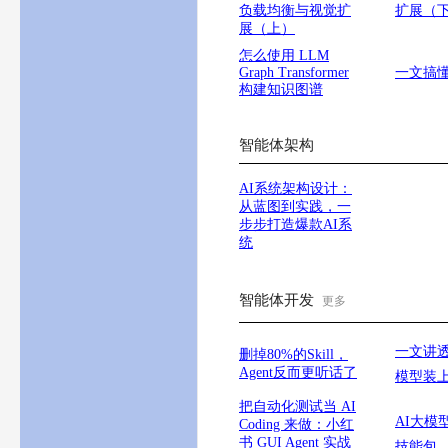
负载均衡与视觉扩
扩展（
展（上）
怎么使用 LLM
Graph Transformer
一文搞
构建知识图谱
智能体架构
AI系统架构设计：
从蓝图到实践，一
步步打造爆款AI系
统
智能体开发
更多
一文讲透A
删掉80%的Skill，
Agent反而更听话了
模型装
把自动化测试当 AI
AI大模
Coding 来做：小红
书 GUI Agent 实战
技能包