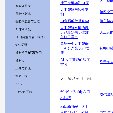
人工智
能开发框架和AI库
智能体开发
人工智能与软件架
第四次
智能体测试
构
AI背后的数据科学
信息架构
智能体监测与运维
人工智能永恒的春
AI辅助研发
天已经到来，你准
人工智
备好了吗？
FDE(前沿部署工程师）
总结一个人工智能
知识图谱
（AI）产品设计框
从0到1
机器学习&深度学习
架
AI 人工智能的深度
机器人
终于有人
学习
工具与实现
本体工程
人工智能应用
更多
RAG
6个WorkBuddy入门
Harness 工程
KNN算
小技巧
Palantir揭秘：为什
么说“本体”是AI时
万字综