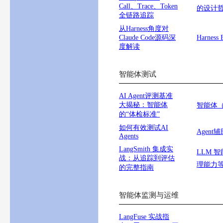
Call、Trace、Token
的设计
全链路追踪
从Harness角度对
Claude Code源码深
Harnes
度解读
智能体测试
AI Agent评测基准
大揭秘：智能体
智能体（
的“体检标准”
如何有效测试AI
Agen
Agents
LangSmith 集成实
LLM 
战：从追踪到评估
理能力
的完整指南
智能体监测与运维
LangFuse 实战指