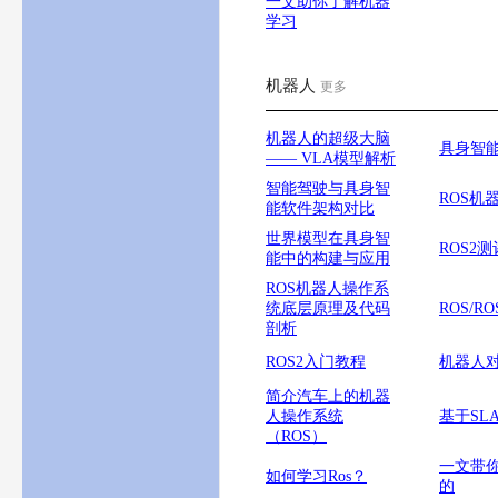
一文助你了解机器
学习
机器人
更多
机器人的超级大脑
具身智
—— VLA模型解析
智能驾驶与具身智
ROS机
能软件架构对比
世界模型在具身智
ROS2
能中的构建与应用
ROS机器人操作系
统底层原理及代码
ROS/RO
剖析
ROS2入门教程
机器人
简介汽车上的机器
人操作系统
基于SL
（ROS）
一文带
如何学习Ros？
的