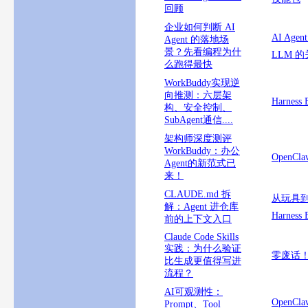
回顾
企业如何判断 AI
AI A
Agent 的落地场
景？先看编程为什
LLM 
么跑得最快
WorkBuddy实现逆
向推测：六层架
Harnes
构、安全控制、
SubAgent通信....
架构师深度测评
WorkBuddy：办公
OpenCl
Agent的新范式已
来！
CLAUDE.md 拆
从玩具到
解：Agent 进仓库
Harness 
前的上下文入口
Claude Code Skills
实践：为什么验证
零废话！
比生成更值得写进
流程？
AI可观测性：
OpenCla
Prompt、Tool