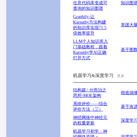
任意代码库变成可
知识图
查询的知识图谱
Graphify-让
Karpathy方法构建
美团大
的知识库实现71.5
倍效率提升
LLM个人知识库入
门基础教程，跟着
基于图
Karpathy学AI正确
打开方式
机器学习&深度学习
更多
结构篇 | 分而治之
彻底搞
思想-MOE架构
系统评价——综合
基于改进
评价方法（三）
神经网络中神经元
深度学习
的权重更新
机器学习初学：神
经网络原理 +
深度学