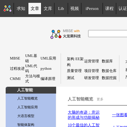
求知
文章
文库
Lib
视频
iPerson
课程
认证
UML基
MBSE
UML应用
架构
EE架
础
运营管理
数据库
构
UML代
过程改进
python
质量管理
项目管理
数据仓库
码
方法与模
测试
研发管理
数据挖掘
CMMI
编译原理
式
人工智能
人工智能概览
人工智能概览
更多
人工智能应用
大脑的奇迹：意识
一张图
大语言模型
的形成与功能揭秘
智能体架构
10个最佳的人工智