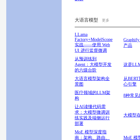
大语言模型
更多
LLama
Factory+ModelScope
Graphi
实战——使用 Web
产品
UI 进行监督微调
从预训练到
Agent：大模型开发
这是LL
的六级台阶
大语言模型架构全
从BER
景图
心引擎
医疗领域的LLM架
8种常
构
让AI读懂代码需
求：大模型微调训
大模型
练实践及端侧运行
部署
MoE 模型深度指
南：架构、路由、
MoE 