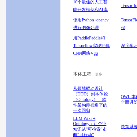
10个最佳的人工智
Tenso
能开发框架和AI库
使用Python+opencv
Tenso
进行图像处理
程
用PaddlePaddle和
Tensorflow实现经典
深度学习利
CNN网络Vgg
本体工程
更多
从领域驱动设计
（DDD）到本体论
OWL 本
（Ontology）：软
全面进
件架构师视角下的
一次回归
LLM Wiki +
Ontology：让企业
决策系
知识从“可检索”走
向“可行动”