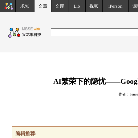
求知
文章
文库
Lib
视频
iPerson
课
AI繁荣下的隐忧——Google
作者：Tencent
编辑推荐: