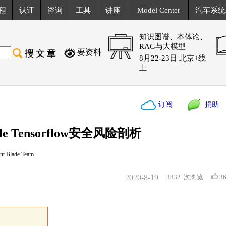
程
认证
咨询
工具
讲座
Model Center
汽车系统
知识图谱、本体论、
RAG与大模型
要资料
8月22-23日 北京+线
上
订阅
捐助
 Tensorflow安全风险剖析
 Blade Team
2020-8-19
3832
次浏览
3