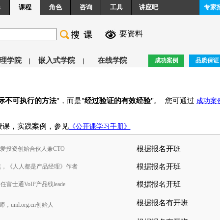
s
课程
角色
咨询
工具
讲座吧
专家
要资料
理学院
嵌入式学院
在线学院
|
|
成功案例
品质保证
际不可执行的方法
"，而是"
经过验证的有效经验
"。 您可通过
成功案
授课，实践案例，参见
《公开课学习手册》
根据报名开班
爱投资创始合伙人兼CTO
根据报名开班
杰，《人人都是产品经理》作者
根据报名开班
士通VoIP产品线leade
根据报名有开班
，uml.org.cn创始人