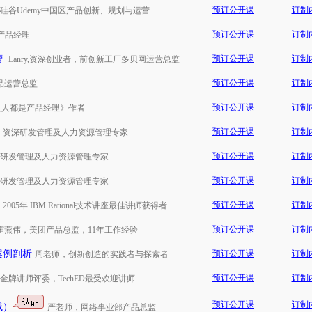
预订公开课
订制
硅谷Udemy中国区产品创新、规划与运营
预订公开课
订制
网产品经理
营
预订公开课
订制
Lanry,资深创业者，前创新工厂多贝网运营总监
预订公开课
订制
产品运营总监
预订公开课
订制
人人都是产品经理》作者
预订公开课
订制
，资深研发管理及人力资源管理专家
预订公开课
订制
研发管理及人力资源管理专家
预订公开课
订制
研发管理及人力资源管理专家
预订公开课
订制
005年 IBM Rational技术讲座最佳讲师获得者
预订公开课
订制
霍燕伟，美团产品总监，11年工作经验
案例剖析
预订公开课
订制
周老师，创新创造的实践者与探索者
预订公开课
订制
金牌讲师评委，TechED最受欢迎讲师
预订公开课
订制
域）
严老师，网络事业部产品总监