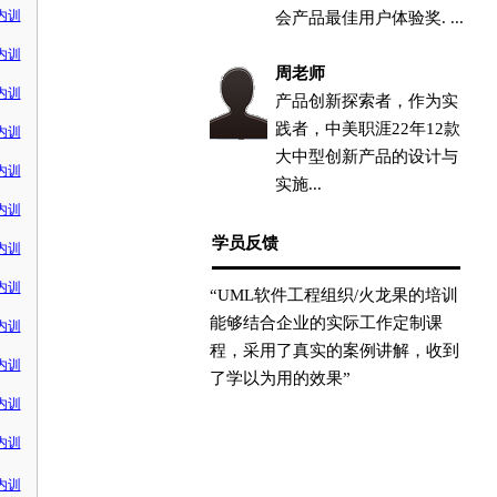
内训
会产品最佳用户体验奖. ...
内训
周老师
内训
产品创新探索者，作为实
践者，中美职涯22年12款
内训
大中型创新产品的设计与
内训
实施...
内训
学员反馈
内训
内训
“UML软件工程组织/火龙果的培训
能够结合企业的实际工作定制课
内训
程，采用了真实的案例讲解，收到
内训
了学以为用的效果”
内训
内训
内训