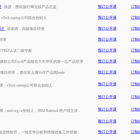
计
预订公开课
订制
陈彦，携程旅行网无线产品总监
预订公开课
订制
Tech startup公司联合创始人
设计
预订公开课
订制
张老师，高级项目经理
预订公开课
订制
经理
预订公开课
订制
TRIZ认证二级专家
预订公开课
订制
微软公司Excel产品组在大中华区的第一位产品经理
预订公开课
订制
目经理 ，曾任富士通VoIP产品线leade
预订公开课
订制
：eTech startup公司联合创始人
预订公开课
订制
预订公开课
订制
，uml.org.cn创始人，IBM Rational 用户组主讲
预订公开课
订制
预订公开课
订制
担任信息情报官，一线竞争分析和情报收集工作经验