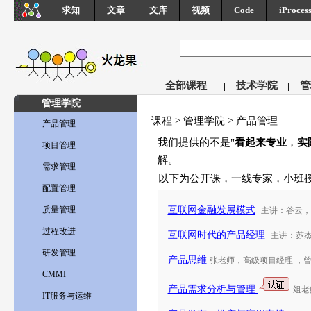
求知
文章
文库
视频
Code
iProces
全部课程
技术学院
管
|
|
管理学院
课程 > 管理学院 > 产品管理
产品管理
我们提供的不是"
看起来专业
，
实
项目管理
解
。
需求管理
以下为公开课，一线专家，小班
配置管理
质量管理
互联网金融发展模式
主讲：谷云，
过程改进
互联网时代的产品经理
主讲：苏
研发管理
产品思维
张老师，高级项目经理 ，曾任富
CMMI
产品需求分析与管理
俎老师
IT服务与运维