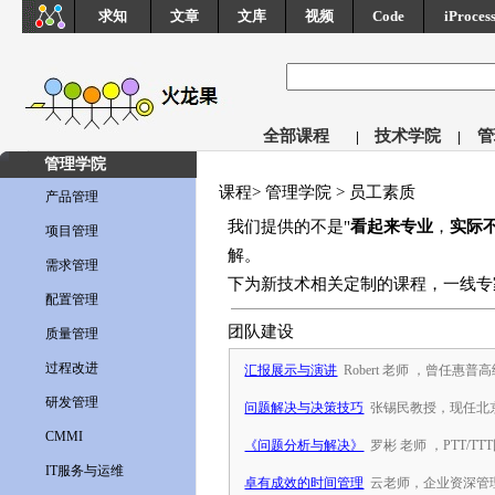
求知
文章
文库
视频
Code
iProces
全部课程
技术学院
管
|
|
管理学院
课程> 管理学院 > 员工素质
产品管理
我们提供的不是"
看起来专业
，
实际
项目管理
解
。
需求管理
下为新技术相关定制的课程，一线专
配置管理
团队建设
质量管理
过程改进
汇报展示与演讲
Robert 老师 ，曾任惠
研发管理
问题解决与决策技巧
张锡民教授，现任北
CMMI
《问题分析与解决》
罗彬 老师 ，PTT/
IT服务与运维
卓有成效的时间管理
云老师，企业资深管