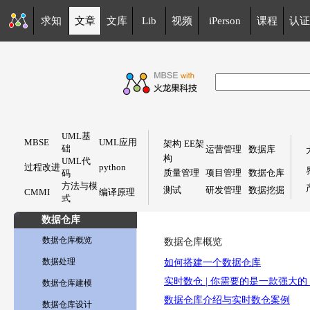
求知
文章
文库
Lib
视频
iPerson
课程
认证
UML基
MBSE
UML应用
架构
EE架
础
运营管理
数据库
构
UML代
过程改进
python
质量管理
项目管理
数据仓库
码
方法与模
测试
研发管理
数据挖掘
CMMI
编译原理
式
数据仓库
数据仓库概览
数据仓库概览
数据处理
如何搭建一个数据仓库
实时数仓 | 你需要的是一款强大的 
数据仓库建模
数据仓库介绍与实时数仓案例
数据仓库设计