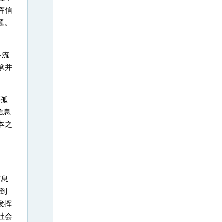
挥信
题。
务流
承并
息孤
信息
本之
信息
到
发挥
社会