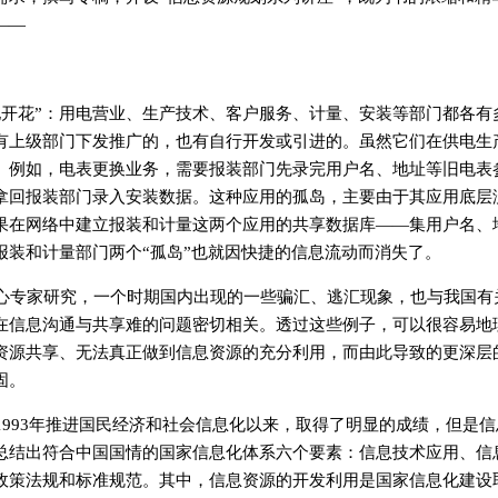
——
地开花”：用电营业、生产技术、客户服务、计量、安装等部门都各有
有上级部门下发推广的，也有自行开发或引进的。虽然它们在供电生
。例如，电表更换业务，需要报装部门先录完用户名、地址等旧电表
拿回报装部门录入安装数据。这种应用的孤岛，主要由于其应用底层
果在网络中建立报装和计量这两个应用的共享数据库——集用户名、
装和计量部门两个“孤岛”也就因快捷的信息流动而消失了。
心专家研究，一个时期国内出现的一些骗汇、逃汇现象，也与我国有
在信息沟通与共享难的问题密切相关。透过这些例子，可以很容易地
资源共享、无法真正做到信息资源的充分利用，而由此导致的更深层
固。
993年推进国民经济和社会信息化以来，取得了明显的成绩，但是信
总结出符合中国国情的国家信息化体系六个要素：信息技术应用、信
政策法规和标准规范。其中，信息资源的开发利用是国家信息化建设