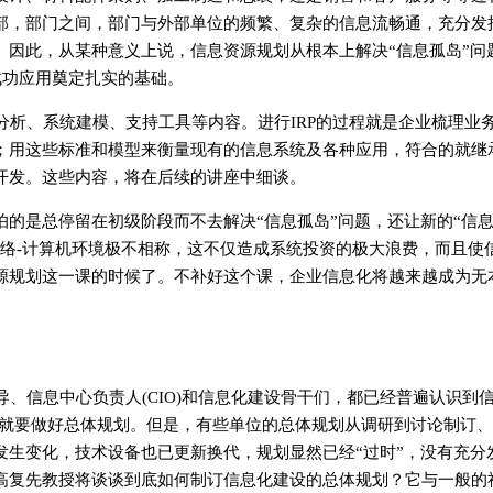
部，部门之间，部门与外部单位的频繁、复杂的信息流畅通，充分发
。因此，从某种意义上说，信息资源规划从根本上解决“信息孤岛”问
终成功应用奠定扎实的基础。
析、系统建模、支持工具等内容。进行IRP的过程就是企业梳理业
；用这些标准和模型来衡量现有的信息系统及各种应用，符合的就继
开发。这些内容，将在后续的讲座中细谈。
怕的是总停留在初级阶段而不去解决“信息孤岛”问题，还让新的“信
络-计算机环境极不相称，这不仅造成系统投资的极大浪费，而且使
源规划这一课的时候了。不补好这个课，企业信息化将越来越成为无
、信息中心负责人(CIO)和信息化建设骨干们，都已经普遍认识到
先就要做好总体规划。但是，有些单位的总体规划从调研到讨论制订、
发生变化，技术设备也已更新换代，规划显然已经“过时”，没有充分
高复先教授将谈谈到底如何制订信息化建设的总体规划？它与一般的