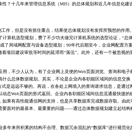
性？十几年来管理信息系统（MIS）的总体规划和近几年信息化建
规划工作，但是没有抓住重点，结果使总体规划没有发挥所预想的作用
成了计算机选型规划，费了不少功夫做完计算机系统的选型论证，“总
搞成了局域网配置与设备选型规划；90年代后期至今，企业网配置方
随着项目建设审批等时间的延滞而“落伍”。此外，还有一个被忽视的
应用，不少人认为，有了企业网上灵便的Web页面浏览、查询和电子
搞什么总体数据规划。其实，不论是企业内各职能区域间的信息交换
等方式是远远不够的。再说，在各处上网填入的查询请求信息，是通过
以动态Web页面的形式返回。企业内各职能区域间信息流通最快捷的
，如果有高性能通信网的支持，也是共享数据库完成数据存取。由此
需要面对的最基本、最重要的问题——通过总体数据规划建立起结构
业多年来所积累的结构不合理、数据冗余混乱的“数据库”进行规范化