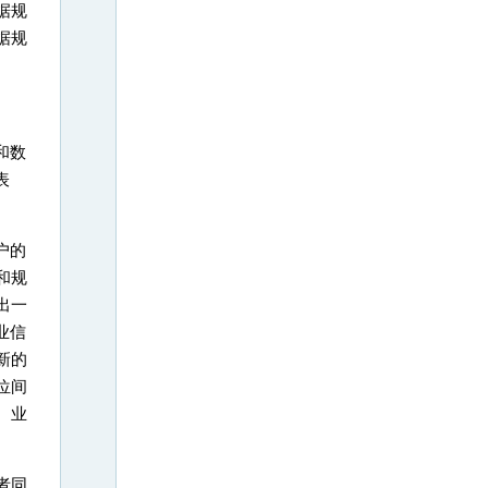
据规
据规
和数
表
户的
和规
出一
业信
新的
位间
、业
者同