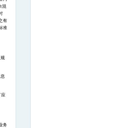
余混
时
之有
标准
正规
信息
了应
业务