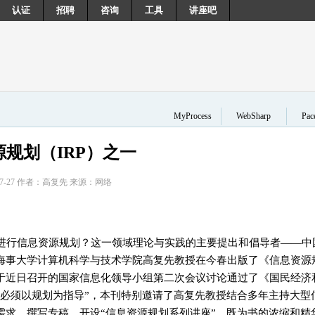
认证
招聘
咨询
工具
讲座吧
MyProcess
WebSharp
Pa
规划（IRP）之一
-07-27 作者：高复先 来源：网络
进行信息资源规划？这一领域理论与实践的主要提出和倡导者——中
海事大学计算机科学与技术学院高复先教授在今春出版了《信息资源
于近日召开的国家信息化领导小组第二次会议讨论通过了《国民经济
，必须以规划为指导”，本刊特别邀请了高复先教授结合多年主持大型
需求，撰写专稿，开设“信息资源规划系列讲座”，既为书的浓缩和精