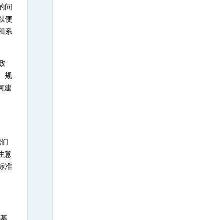
的问
以便
和系
致
、规
何建
我们
注意
标准
奠基