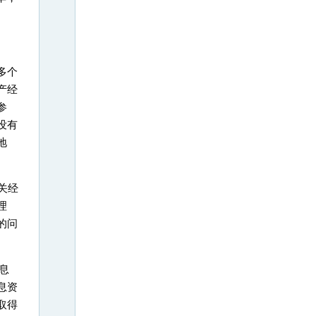
多个
产经
参
没有
地
关经
理
的问
息
息资
取得