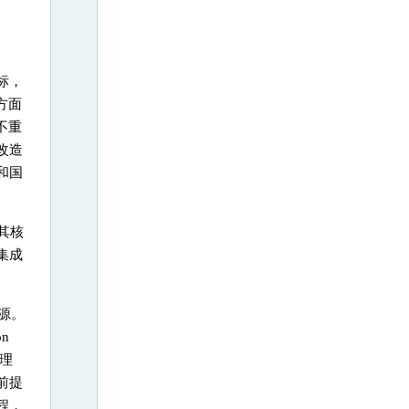
标，
方面
不重
改造
和国
其核
集成
源。
n
理
前提
程，