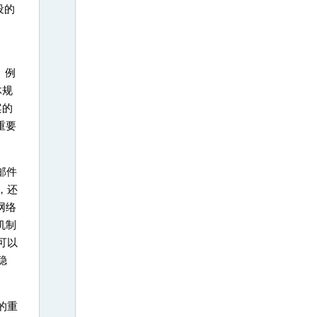
设的
。例
体规
案的
重要
邮件
，还
网络
机制
可以
稳
的重