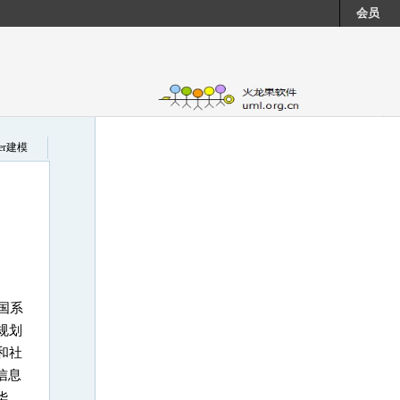
会员
cer建模
国系
规划
和社
信息
华，