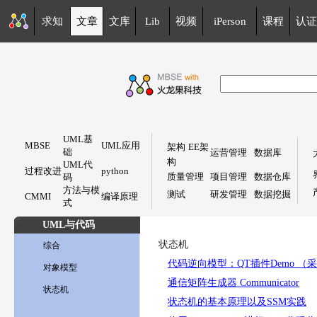
求知
文章
文库
Lib
视频
iPerson
课程
认证
UML基
MBSE
UML应用
架构
EE架
础
运营管理
数据库
构
UML代
过程改进
python
质量管理
项目管理
数据仓库
码
方法与模
测试
研发管理
数据挖掘
CMMI
编译原理
式
UML与代码
状态机
综合
代码逆向模型：QT插件Demo （采用工
对象模型
通信矩阵生成器 Communicator
状态机
状态机的基本原理以及SSM实践