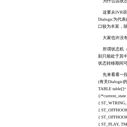
为什么说状
这要从IVR
Dialogic
口较为丰富，
大家也许没
所谓状态机
刻只能处于其
状态转移期间可
先来看看一段典
(有关Dialogi
TABLE table[]=
{/*current_state
{ ST_WTRING, 
{ ST_OFFHOOK
{ ST_OFFHOOK
{ ST_PLAY, TM