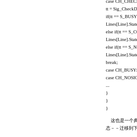
case CH_CHEC
tt = Sig_CheckDi
if(tt == S_BUSY
Lines[Line].St
else if(tt == 
Lines[Line].St
else if(tt == 
Lines[Line].S
break;
case CH_BUSY
case CH_NOSI
...
}
}
}
这也是一个
态－－迁移到