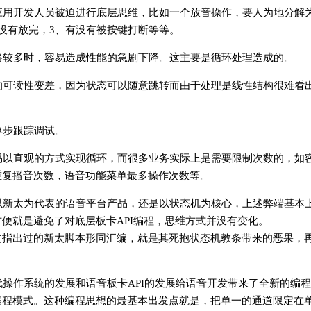
应用开发人员被迫进行底层思维，比如一个放音操作，要人为地分解为
没有放完，3、有没有被按键打断等等。
路较多时，容易造成性能的急剧下降。这主要是循环处理造成的。
的可读性变差，因为状态可以随意跳转而由于处理是线性结构很难看
单步跟踪调试。
易以直观的方式实现循环，而很多业务实际上是需要限制次数的，如
重复播音次数，语音功能菜单最多操作次数等。
以新太为代表的语音平台产品，还是以状态机为核心，上述弊端基本
便就是避免了对底层板卡API编程，思维方式并没有变化。
文指出过的新太脚本形同汇编，就是其死抱状态机教条带来的恶果，
代操作系统的发展和语音板卡API的发展给语音开发带来了全新的编
编程模式。这种编程思想的最基本出发点就是，把单一的通道限定在