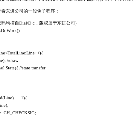
看看东进公司的一段例子程序：
均摘自Dial\D.c，版权属于东进公司)
zDoWork()
Line<TotalLine;Line++){
e); //draw
].State){ //state transfer
d(Line) == 1){
ine);
tate=CH_CHECKSIG;