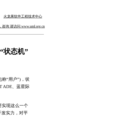
火龙果软件工程技术中心
请访问 www.uml.org.cn
“状态机”
称“用户”)，状
 ADE、蓝星际
要实现这么一个
开发实力，对平