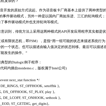
态机复杂的？
语音开发的原始方式说起。作为语音板卡厂商基本上提供了两种类型的
为代表的事件驱动模式，另外一种是以国内厂商如东进、三汇的轮询模式；当然D
除了事件驱动模式外也支持轮询等模式。
有意识到，传统方法上采用这两种模式的API开发应用程序其实都是
（或有限状态机，即FSM），是指“用一组可能的状态来描述系统行
中的一个状态。也可以描述由输入值决定的状态转移。最后可以描述
能发生的操作。”
型的Dialogic例子程序：
c的代码均摘自msidemo.c，版权属于Intel公司)
 event next_stat function */
DE_RINGS, ST_OFFHOOK, setoffhk },
, DX_OFFHOOK, ST_PLAY, play },
, DE_LCOFF, ST_ONHOOK, sethook },
_EOD, ST_GETDIG, get_digits},