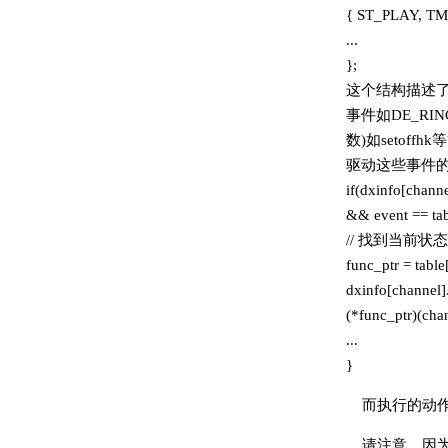
{ ST_PLAY, TM
...
};
这个结构描述了
事件如DE_RI
数)如setof
驱动这些事件的核
if(dxinfo[channel
&& event == tab
// 找到当前状
func_ptr = table[
dxinfo[channel].s
(*func_ptr)(c
...
}
而执行的动
请注意，因