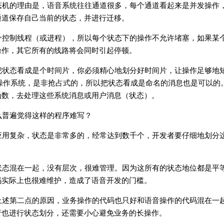
态机的理由是，语音系统往往通道很多，每个通道看起来是并发操作
通道保存自己当前的状态，并进行迁移。
个控制线程（或进程），所以每个状态下的操作不允许堵塞，如果某
操作，其它所有的线路将会同时引起停顿。
把状态看成是个时间片，你必须精心地划分好时间片，让操作足够地
s3.x操作系统，是非抢占式的，所以把状态看成是命名的消息也是可以
函数，去处理这些系统消息或用户消息（状态）。
么普遍觉得这样的程序难写？
应用复杂，状态是非常多的，经常达到数千个，开发者要仔细地划分
状态混在一起，没有层次，很难管理。因为这所有的状态地位都是平
码实际上也很难维护，造成了语音开发的门槛。
上述第二点的原因，业务操作的代码也只好和语音操作的代码混在一
行也进行状态划分，还需要小心避免业务的长操作。