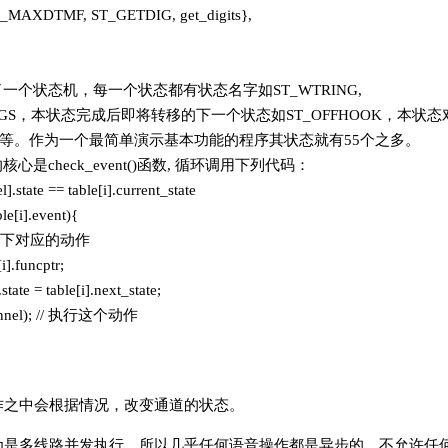
_MAXDTMF, ST_GETDIG, get_digits},
一个状态机，每一个状态都有状态名字如ST_WTRING,
NGS，本状态完成后即将转移的下一个状态如ST_OFFHOOK，本状态
fhk等等。作为一个最简单演示基本功能的程序其状态就有55个之多。
心是check_event()函数, 循环调用下列代码：
].state == table[i].current_state
le[i].event){
态下对应的动作
i].funcptr;
tate = table[i].next_state;
hannel); // 执行这个动作
作之中会根据情况，改变通道的状态。
为是多线路并发执行，所以几乎任何语音操作都是异步的，不允许任