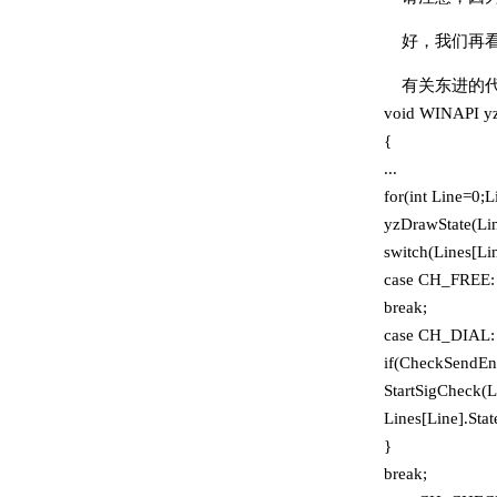
好，我们再
有关东进的代码
void WINAPI y
{
...
for(int Line=0;
yzDrawState(Lin
switch(Lines[Line
case CH_FREE:
break;
case CH_DIAL:
if(CheckSendEn
StartSigCheck(L
Lines[Line].S
}
break;