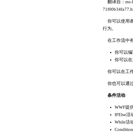
翻译自：ms-help
71f00b34fa77.h
你可以使用
行为。
在工作流中
你可以编
你可以在
你可以在工
你也可以通
条件活动
WWF提
IFEl
Whil
Condi