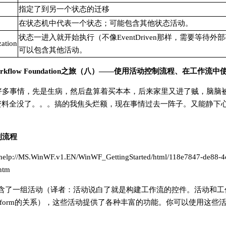
指定了到另一个状态的迁移
在状态机中代表一个状态；可能包含其他状态活动。
状态一进入就开始执行（不像EventDriven那样，需要等待外
zation
可以包含其他活动。
 Workflow Foundation之旅（八）——使用活动控制流程、在工作流
好多事情，先是生病，然后盘算着买本本，后来家里又进了贼，脑脑
资料全没了。。。搞的我焦头烂额，现在事情过去一阵子。又能静下
制流程
://MS.WinWF.v1.EN/WinWF_GettingStarted/html/118e7847-de88-4c
htm
包含了一组活动（译者：活动说白了就是构建工作流的控件。活动和工
控件和form的关系），这些活动提供了各种丰富的功能。你可以使用这些
。