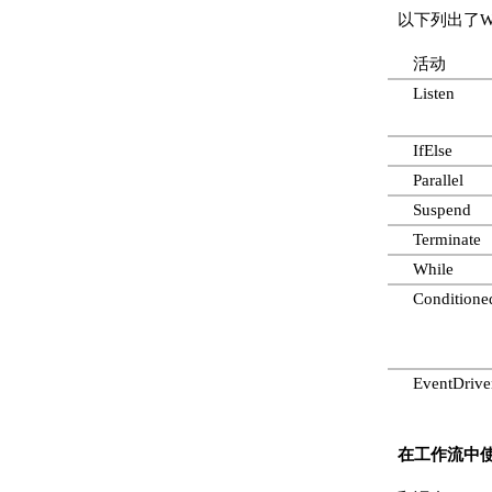
以下列出了
活动
Listen
IfElse
Parallel
Suspend
Terminate
While
Conditione
EventDrive
在工作流中