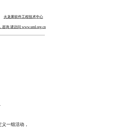
火龙果软件工程技术中心
请访问 www.uml.org.cn
-
定义一组活动，