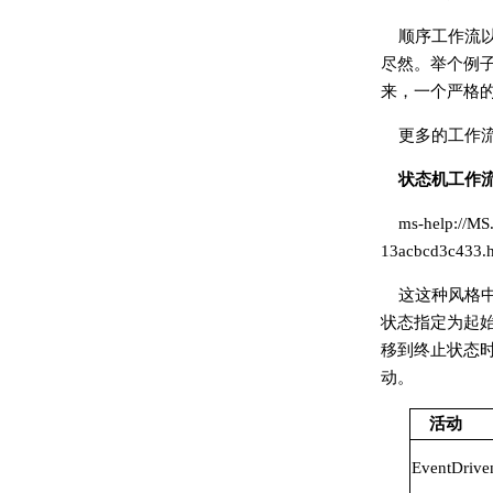
顺序工作流
尽然。举个例子，
来，一个严格
更多的工作
状态机工作
ms-help://MS
13acbcd3c433.
这这种风格
状态指定为起
移到终止状态
动。
活动
EventDrive