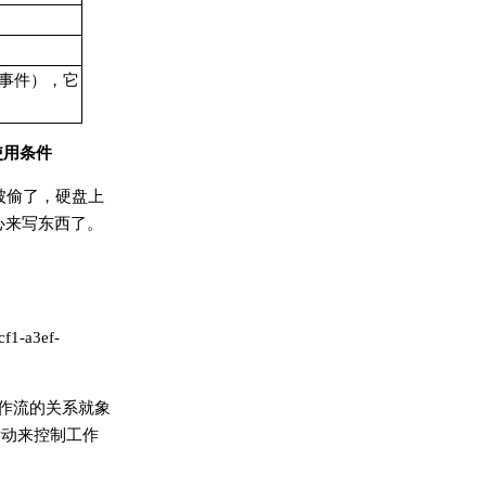
部事件），它
中使用条件
被偷了，硬盘上
心来写东西了。
f1-a3ef-
作流的关系就象
活动来控制工作