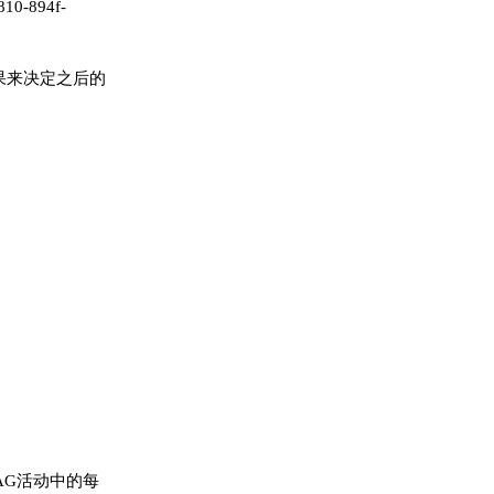
10-894f-
果来决定之后的
。CAG活动中的每