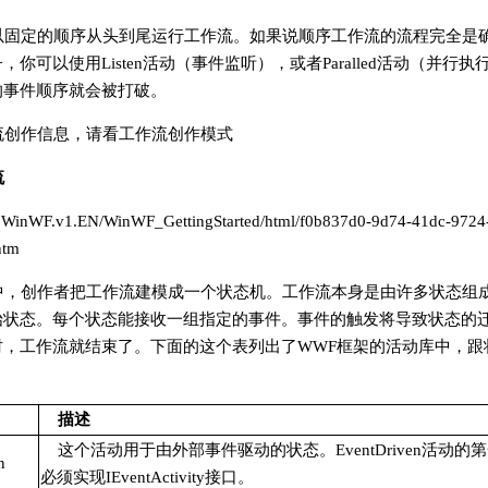
以固定的顺序从头到尾运行工作流。如果说顺序工作流的流程完全是
你可以使用Listen活动（事件监听），或者Paralled活动（并行
的事件顺序就会被打破。
流创作信息，请看工作流创作模式
流
.WinWF.v1.EN/WinWF_GettingStarted/html/f0b837d0-9d74-41dc-9724
htm
中，创作者把工作流建模成一个状态机。工作流本身是由许多状态组
始状态。每个状态能接收一组指定的事件。事件的触发将导致状态的
时，工作流就结束了。下面的这个表列出了WWF框架的活动库中，跟
描述
这个活动用于由外部事件驱动的状态。EventDriven活动的
n
必须实现
IEventActivity
接口。