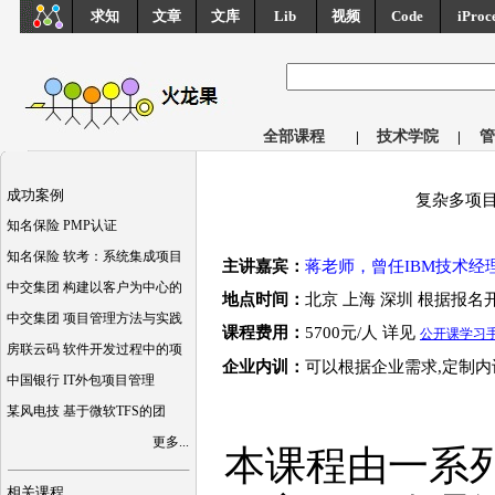
求知
文章
文库
Lib
视频
Code
iProc
全部课程
|
技术学院
|
管
成功案例
复杂多项
知名保险 PMP认证
知名保险 软考：系统集成项目
主讲嘉宾：
蒋老师，曾任IBM技术经理
中交集团 构建以客户为中心的
地点时间：
北京 上海 深圳 根据报名
中交集团 项目管理方法与实践
课程费用：
5700元/人 详见
公开课学习
房联云码 软件开发过程中的项
企业内训：
可以根据企业需求,定制内
中国银行 IT外包项目管理
某风电技 基于微软TFS的团
更多...
本课程由一系列
相关课程