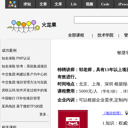
求知
文章
文库
Lib
视频
Code
iProc
全部课程
|
技术学院
|
管
成功案例
敏捷
知名保险 PMP认证
知名保险 软考：系统集成项目
特聘讲师：邹老师，具有13年以上
中交集团 构建以客户为中心的
有效进行。
中交集团 项目管理方法与实践
时间地点：
北京、上海、深圳 根据报
房联云码 软件开发过程中的项
课程费用：
5000元/人
（学生3折），详
中国银行 IT外包项目管理
企业内训：
可以根据企业需求,定制内
某风电技 基于微软TFS的团
《项目经理》
更多...
1.知识：权
相关课程