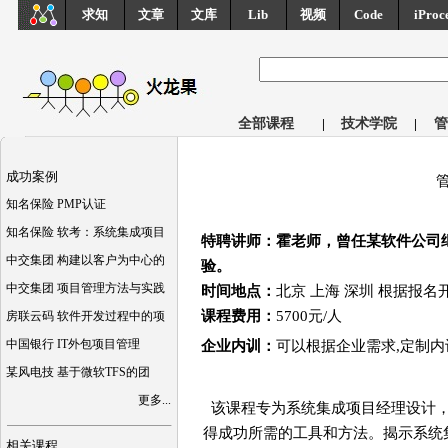
求知
文章
文库
Lib
视频
Code
iProc
全部课程
|
技术学院
|
管
成功案例
知名保险 PMP认证
知名保险 软考：系统集成项目
特聘讲师：霍老师，曾任某软件公司
中交集团 构建以客户为中心的
验。
中交集团 项目管理方法与实践
时间地点：
北京 上海 深圳 根据报名
课程费用：
5700元/人
房联云码 软件开发过程中的项
中国银行 IT外包项目管理
企业内训：
可以根据企业需求,定制内
某风电技 基于微软TFS的团
更多...
该课程专为系统集成项目经理设计，
得成功所需的工具和方法。揭示系统
相关课程