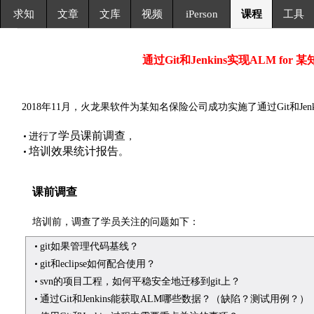
求知
文章
文库
视频
iPerson
课程
工具
通过Git和Jenkins实现ALM fo
2018年11月，火龙果软件为某知名保险公司成功实施了通过Git和Jen
学员课前调查
进行了
，
培训效果统计报告
。
课前调查
培训前，调查了学员关注的问题如下：
git如果管理代码基线？
git和eclipse如何配合使用？
svn的项目工程，如何平稳安全地迁移到git上？
通过Git和Jenkins能获取ALM哪些数据？（缺陷？测试用例？）