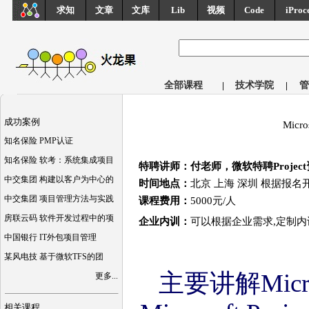
求知
文章
文库
Lib
视频
Code
iProc
全部课程
|
技术学院
|
管
成功案例
Micr
知名保险 PMP认证
知名保险 软考：系统集成项目
特聘讲师：付老师，微软特聘Project
中交集团 构建以客户为中心的
时间地点：
北京 上海 深圳 根据报名
中交集团 项目管理方法与实践
课程费用：
5000元/人
房联云码 软件开发过程中的项
企业内训：
可以根据企业需求,定制内
中国银行 IT外包项目管理
某风电技 基于微软TFS的团
主要讲解Microsoft
更多...
相关课程