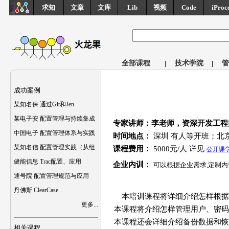
求知
文章
文库
Lib
视频
Code
iProc
全部课程
|
技术学院
|
管
成功案例
某知名保 通过Git和Jen
某电子安 配置管理与持续集成
专家讲师：李老师，资深开发工程师，
中国电子 配置管理体系与实践
时间地点：
深圳 有人等开班；北
某知名信 配置管理实践（从组
课程费用：
5000元/人 详见
公开课
健能信息 Trac配置、应用
企业内训：
可以根据企业需求,定制内
通号院 配置管理规范与应用
丹佛斯 ClearCase
本培训课程将详细介绍怎样根据你得
更多...
本课程将介绍怎样管理用户、密码以及权
本课程还会详细介绍备份数据和
相关课程