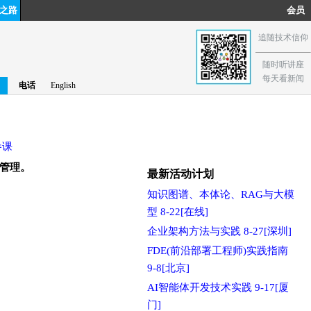
之路
会员
追随技术信仰
随时听讲座
每天看新闻
电话
English
参课
置管理。
最新活动计划
知识图谱、本体论、RAG与大模
型 8-22[在线]
企业架构方法与实践 8-27[深圳]
FDE(前沿部署工程师)实践指南
。
9-8[北京]
AI智能体开发技术实践 9-17[厦
门]