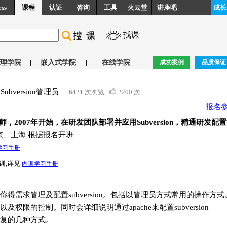
ess
课程
认证
咨询
工具
火云堂
讲座吧
成长
找课
理学院
|
嵌入式学院
|
在线学院
成功案例
品质保证
Subversion管理员
6421 次浏览
2200 次
报名
2007年开始，在研发团队部署并应用Subversion，精通研发配
京、上海 根据报名开班
学习手册
训,详见
内训学习手册
需求管理及配置subversion。包括以管理员方式常用的操作方式
限的控制。同时会详细说明通过apache来配置subversion
恢复的几种方式。