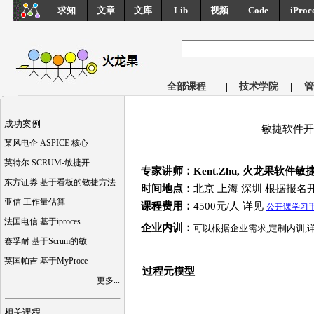
求知
文章
文库
Lib
视频
Code
iProc
全部课程
|
技术学院
|
管
成功案例
敏捷软件
某风电企 ASPICE 核心
英特尔 SCRUM-敏捷开
专家讲师：Kent.Zhu, 火龙果软
东方证券 基于看板的敏捷方法
时间地点：
北京 上海 深圳 根据报名
亚信 工作量估算
课程费用：
4500元/人 详见
公开课学习
法国电信 基于iproces
企业内训：
可以根据企业需求,定制内训,
赛孚耐 基于Scrum的敏
英国帕吉 基于MyProce
过程元模型
更多...
相关课程