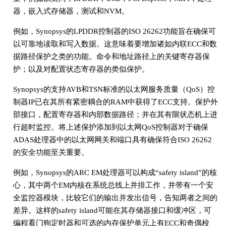
器，嵌入式存储器，测试和NVM。
例如，Synopsys的LPDDR控制器的ISO 26262功能旨在确保可
以可靠地读取和写入数据。这意味着要增加诸如内联ECC和数
据路径保护之类的功能。命令和地址路径上的关键寄存器保
护；以及对配置状态寄存器的类似保护。
Synopsys的支持AVB和TSN标准的以太网服务质量（QoS）控
制器IP已在其所有紧密耦合的RAM中获得了ECC支持。保护外
部接口，配置寄存器和内部数据路径；并在其有限状态机上进
行超时监控。将上述保护添加到以太网QoS控制器对于确保
ADAS处理器中的以太网网关和端口具有确保符合ISO 26262
的安全功能至关重要。
例如，Synopsys的ARC EM处理器可以构成“safety island”的核
心，其中两个EM内核在系统总线上并排工作，并带有一个安
全监控器模块，比较它们的输出并发出信号，告知两者之间的
差异。这样的safety island可能在其存储器接口和缓冲区，可
编程看门狗定时器和可选的内存保护单元上有ECC和奇偶校