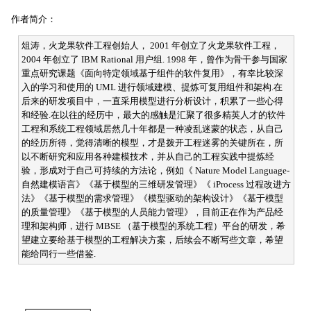
作者简介：
俎涛，火龙果软件工程创始人， 2001 年创立了火龙果软件工程，
2004 年创立了 IBM Rational 用户组. 1998 年，曾作为骨干参与国家
重点研究课题《面向特定领域基于组件的软件复用》，有幸比较深
入的学习和使用的 UML 进行领域建模、提炼可复用组件和架构.在
后来的研发项目中，一直采用模型进行分析设计，积累了一些心得
和经验.在以往的经历中，最大的感触是汇聚了很多精英人才的软件
工程和系统工程领域居然几十年都是一种凌乱迷蒙的状态，从自己
的经历所得，觉得清晰的模型，才是拨开工程迷雾的关键所在，所
以不断研究和应用各种建模技术，并从自己的工程实践中提炼经
验，形成对于自己可持续的方法论，例如《 Nature Model Language-
自然建模语言》《基于模型的三维研发管理》《 iProcess 过程改进方
法》《基于模型的需求管理》《模型驱动的架构设计》《基于模型
的质量管理》《基于模型的人员能力管理》，目前正在作为产品经
理和架构师，进行 MBSE （基于模型的系统工程）平台的研发，希
望建立要给基于模型的工程解决方案，后续会不断写些文章，希望
能给同行一些借鉴.