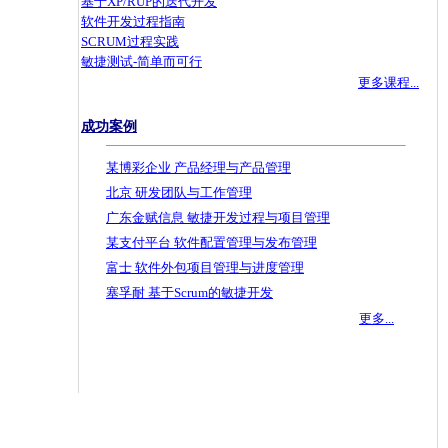
基于XP/RUP的迭代开发
软件开发过程指南
SCRUM过程实践
敏捷测试-简单而可行
更多课程...
成功案例
某博彩企业 产品经理与产品管理
北京 研发团队与工作管理
广东金赋信息 敏捷开发过程与项目管理
某支付平台 软件配置管理与发布管理
富士 软件外包项目管理与进度管理
塞孚耐 基于Scrum的敏捷开发
更多...