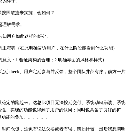
统的样子。
果按照敏捷来实施，会如何？
起理解需求。
并告知用户如此这样的好处。
品的里程碑（在此明确告诉用户，在什么阶段能看到什么功能）
的意义：1.验证架构的合理；2.明确界面的风格和样式）
定期check、用户定期参与并反馈，整个团队井然有序，前方一片
以稳定的跑起来。这总比项目无法按期交付、系统动辄崩溃、系统
理性、实现的功能也得到了用户的认同；同时也具备了良好的扩
是功能的叠加。。。。。。
！时间仓促，难免有说法欠妥或者有误，请勿计较。最后我想阐明