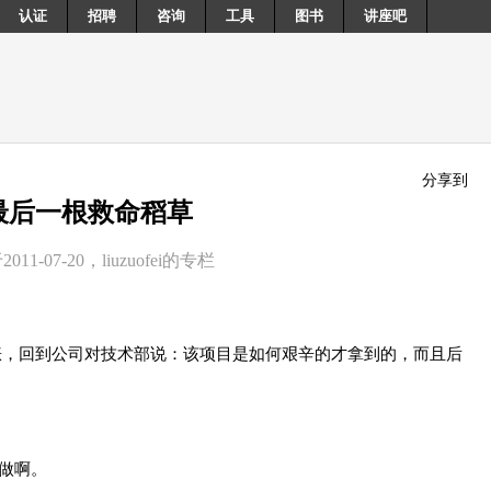
认证
招聘
咨询
工具
图书
讲座吧
分享到
最后一根救命稻草
011-07-20，liuzuofei的专栏
涨，回到公司对技术部说：该项目是如何艰辛的才拿到的，而且后
做啊。