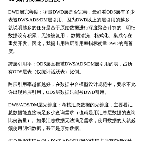
DWD层完善度：衡量DWD层是否完善，最好看ODS层有多少
表被DWS/ADS/DM层引⽤。因为DWD以上的层引⽤的越多，
就说明越多的任务是基于原始数据进⾏深度聚合计算的，明细
数据没有积累，⽆法被复⽤， 数据清洗、格式化、集成存在
重复开发。因此，我提出⽤跨层引⽤率指标衡量DWD的完善
度。
跨层引⽤率：ODS层直接被DWS/ADS/DM层引⽤的表，占所
有ODS层表（仅统计活跃表）⽐例。
跨层引⽤率越低越好，在数据中台模型设计规范中，要求不允
许出现跨层引⽤，ODS层数据只能被DWD引⽤。
DWS/ADS/DM层完善度：考核汇总数据的完善度，主要看汇
总数据能直接满⾜多少查询需求（也就是⽤汇总层数据的查询
⽐例衡量）。如果汇总数据⽆法满⾜需求，使⽤数据的⼈就必
须使⽤明细数据，甚⾄是原始数据。