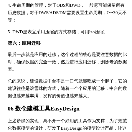
4. ⽣命周期的管理，对于ODS和DWD，⼀般尽可能保留所有
历史数据，对于DWS/ADS/DM需要设置⽣命周期，7〜30天不
等；
5. DWD层表宜采⽤压缩的⽅式存储，可⽤lzo压缩。
第六：应⽤迁移
最后⼀步就是应⽤的迁移，这个过程的核⼼是要注意数据的⽐
对，确保数据的完全⼀致，然后进⾏应⽤迁移，删除⽼的数据
表。
总的来说，建设数据中台不是⼀⼝⽓就能吃成⼀个胖⼦，它的
建设往往是滚雪球的⽅式，随着⼀个个应⽤的迁移，中台的数
据也越来越丰满，发挥的价值也越来越⼤。
06 数仓建模⼯具EasyDesign
上述步骤的实现，离不开⼀个好⽤的⼯具作为⽀撑，为了规范
化数据模型的设计，研发了EasyDesign的模型设计产品，让这