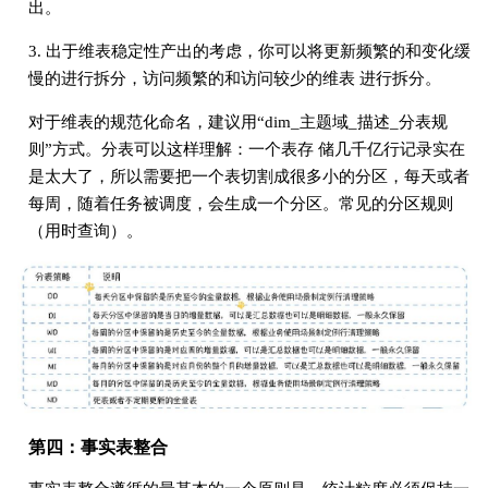
出。
3. 出于维表稳定性产出的考虑，你可以将更新频繁的和变化缓
慢的进⾏拆分，访问频繁的和访问较少的维表 进⾏拆分。
对于维表的规范化命名，建议⽤“dim_主题域_描述_分表规
则”⽅式。分表可以这样理解：⼀个表存 储⼏千亿⾏记录实在
是太⼤了，所以需要把⼀个表切割成很多⼩的分区，每天或者
每周，随着任务被调度，会⽣成⼀个分区。常⻅的分区规则
（用时查询）。
第四：事实表整合