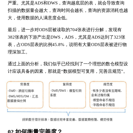
严重。尤其是ADS和DWS，查询越底层的表，就会导致查询
扫描的数据量会越⼤，查询时间会越⻓，查询的资源消耗也越
⼤，使⽤数据的⼈满意度会低。
最后，进⼀步对ODS层被读取的704张表进⾏分解，发现有
382张表的下游产出是DWS，ADS，尤其是ADS达到了323张
表，占ODS层表的⽐例45.8%，说明有⼤量ODS层表被进⾏物
理深加⼯。
通过上⾯的分析，我们似乎已经找到了⼀个理想的数仓模型设
计应该具备的因素，那就是“数据模型可复⽤，完善且规范”。
02 如何衡量完善度？