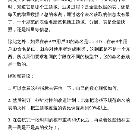
时，知道它是哪个主题域、业务过程？是全量数据的表，还是
每天的增量数据？总的来说，通过这个表名获取的信息太有限
了。⼀个规范的表命名应该包括主题域、分层、表是全量快
照，还是增量等信息。
除此之外，如果在表A中⽤⼾ID的命名是UserID，在表B中⽤
⼾ID命名是ID，就会对使⽤者造成困扰，这到底是不是⼀个东
西。所以我们要求相同的字段在不同的模型中，它的命名必须
是⼀致的。
经验和建议：
1. 可以拿着这些指标去评估⼀下，⾃⼰的数仓现状如何。
2. 然后制订⼀些针对性的改进计划，⽐如把这些不规范命名的
表消灭掉，把主题域覆盖的表⽐例提⾼到90%以上。
3. 在尝试完⼀段时间的模型重构和优化后，再拿着这些指标去
测⼀测是不是真的变好了。