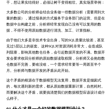
⼲，想让果实结得好，必须让树⼲变得粗壮。真实场景举例：
大多数公司的分析师会结合业务做⼀些数据分析（需要⽤到⼤
量的数据），通过报表的⽅式服务于业务部⻔的运营。但是在
数据中台构建之前，分析师经常发现⾃⼰没有可以复⽤的数
据，不得不使⽤原始数据进⾏清洗、加⼯、计算指标。
由于他们⼤多是⾮技术专业出⾝，写的SQL质量⽐较差，甚⾄
⻅过5层以上的嵌套。这种SQL对资源消耗⾮常⼤，会造成队
列阻塞，影响其他数仓任务，会引起数据开发的不满。数据开
发会要求收回分析师的原始数据读取权限，分析师⼜会抱怨数
仓数据不完善，要啥没啥，⼀个需求经常要等⼀周甚⾄半个
⽉。分析师与数据开发的⽭盾从此开始。
这个⽭盾的根源在于数据模型⽆法复⽤，数据开发是烟囱式
的，每次遇到新的需求，都从原始数据重新计算，⾃然耗时。
⽽要解决这个⽭盾，就要搞清楚我们的数据模型应该设计成什
么样⼦。