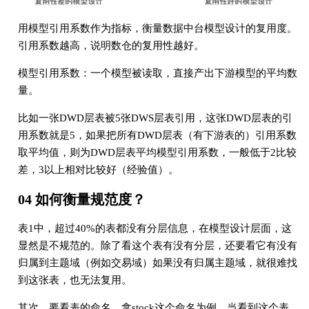
⽤模型引⽤系数作为指标，衡量数据中台模型设计的复⽤度。
引⽤系数越⾼，说明数仓的复⽤性越好。
模型引⽤系数：⼀个模型被读取，直接产出下游模型的平均数
量。
⽐如⼀张DWD层表被5张DWS层表引⽤，这张DWD层表的引
⽤系数就是5，如果把所有DWD层表（有下游表的）引⽤系数
取平均值，则为DWD层表平均模型引⽤系数，⼀般低于2⽐较
差，3以上相对⽐较好（经验值）。
04 如何衡量规范度？
表1中，超过40%的表都没有分层信息，在模型设计层⾯，这
显然是不规范的。除了看这个表有没有分层，还要看它有没有
归属到主题域（例如交易域）如果没有归属主题域，就很难找
到这张表，也⽆法复⽤。
其次，要看表的命名。拿stock这个命名为例，当看到这个表