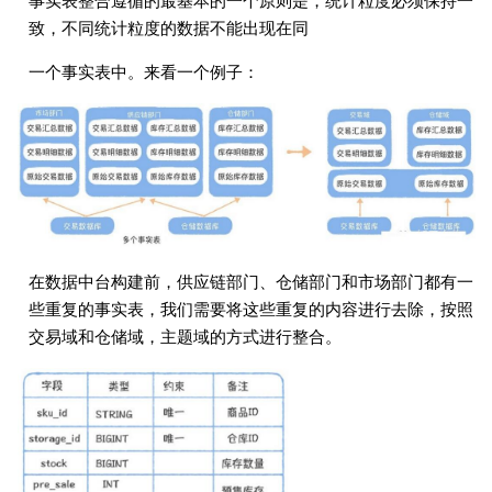
事实表整合遵循的最基本的⼀个原则是，统计粒度必须保持⼀
致，不同统计粒度的数据不能出现在同
⼀个事实表中。来看⼀个例⼦：
在数据中台构建前，供应链部⻔、仓储部⻔和市场部⻔都有⼀
些重复的事实表，我们需要将这些重复的内容进⾏去除，按照
交易域和仓储域，主题域的⽅式进⾏整合。