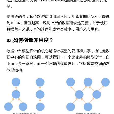
汇总数据查询⽐例：DWS/ADS/DM层的查询占所有查询的⽐
例。
要明确的是，这个跟跨层引⽤率不同，汇总查询⽐例不可能做
到100%，但值越⾼，说明上层的数据建设越完善，对于使⽤
数据的⼈来说，查询速度和成本会减少，⽤起来会更爽。
03 如何衡量复用度？
数据中台模型设计的核⼼是追求模型的复⽤和共享，通过元数
据中⼼的数据⾎缘图，可以看到，⼀个⽐较差的模型设计，⾃
下⽽上是⼀条线。⽽⼀个理想的模型设计，它应该是交织的发
散型结构。