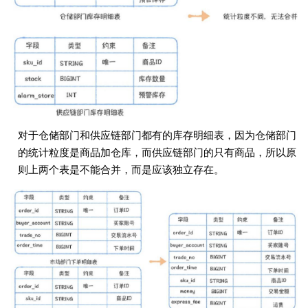
对于仓储部⻔和供应链部⻔都有的库存明细表，因为仓储部⻔
的统计粒度是商品加仓库，⽽供应链部⻔的只有商品，所以原
则上两个表是不能合并，⽽是应该独⽴存在。