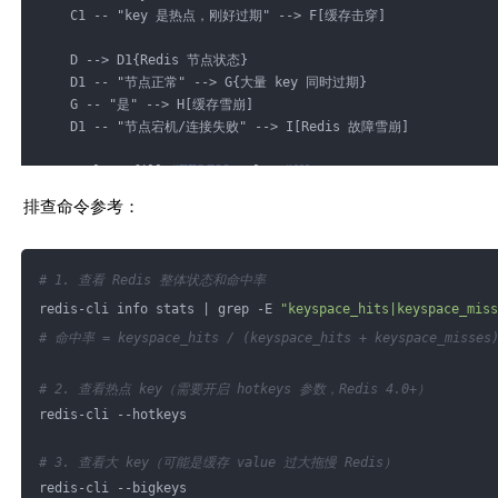
    C1 -- "key 是热点，刚好过期" --> F[缓存击穿]
// 热点 key 需要在活动开始前预热写入
return
null
;
    D --> D1{Redis 节点状态}
        }
    D1 -- "节点正常" --> G{大量 key 同时过期}
    G -- "是" --> H[缓存雪崩]
        CacheWrapper<Product> wrapper = JSON.parseObject(ca
    D1 -- "节点宕机/连接失败" --> I[Redis 故障雪崩]
new
 TypeReference<CacheWrapper<Product>>() {});
#FF8C00
#fff
    style E fill:
,color:
#FFCC00
#333
    style F fill:
,color:
// 检查逻辑过期时间
排查命令参考：
#FF4444
#fff
    style H fill:
,color:
if
 (LocalDateTime.now().isBefore(wrapper.getExpireT
#FF4444
#fff
    style I fill:
,color:
// 未过期，直接返回
# 1. 查看 Redis 整体状态和命中率
return
 wrapper.getData();
redis-cli info stats | grep -E 
"keyspace_hits|keyspace_miss
        }
# 命中率 = keyspace_hits / (keyspace_hits + keyspace_misses
// 逻辑已过期，尝试异步重建
        String lockKey = LOCK_PREFIX + productId;
# 2. 查看热点 key（需要开启 hotkeys 参数，Redis 4.0+）
        Boolean locked = redisTemplate.opsForValue()
redis-cli --hotkeys
            .setIfAbsent(lockKey, 
"1"
, 
5L
, TimeUnit.SECONDS
# 3. 查看大 key（可能是缓存 value 过大拖慢 Redis）
if
 (Boolean.TRUE.equals(locked)) {
redis-cli --bigkeys