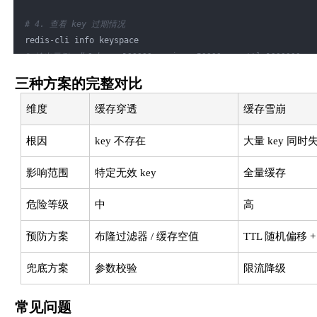
// 拿到锁，提交异步重建任务
# 4. 查看 key 过期情况
            REBUILD_EXECUTOR.submit(() -> {
redis-cli info keyspace
try
 {
# 输出示例：db0:keys=100000,expires=50000,avg_ttl=1800000
                    Product freshData = productMapper.selec
// 重建：新数据 + 新的逻辑过期时间
三种方案的完整对比
                    CacheWrapper<Product> newWrapper = 
new
 
维度
缓存穿透
缓存雪崩
                        freshData, LocalDateTime.now().plus
                    );
根因
key 不存在
大量 key 同时
// 不设物理过期时间（或设一个很长的时间）
                    redisTemplate.opsForValue().set(
影响范围
特定无效 key
全量缓存
                        cacheKey, JSON.toJSONString(newWrap
                    );
危险等级
中
高
                } 
finally
 {
                    redisTemplate.delete(lockKey);
预防方案
布隆过滤器 / 缓存空值
TTL 随机偏移 
                }
            });
        }
兜底方案
参数校验
限流降级
// 无论是否拿到锁，都先返回旧数据（牺牲短暂一致性，换取不
常见问题
return
 wrapper.getData();