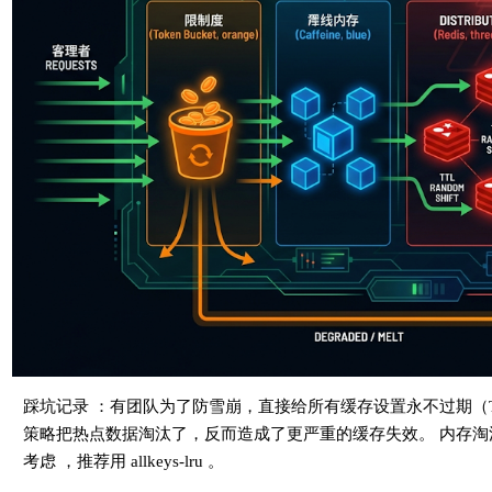
            log.warn(
"Rate limit exceeded for productId: {}"
return
 getProductFallback(productId);
        }
        Product product = productMapper.selectById(productId
if
 (product != 
null
) {
long
 ttl = 
30
 * 
60
 + ThreadLocalRandom.current()
            redisTemplate.opsForValue().set(cacheKey, JSON.t
        }
return
 product;
    }
private
 Product 
getProductFallback
(Long productId)
{
// 降级策略：可以从本地缓存、备用存储、或者直接返回 null
// 业务层面决定是返回错误提示还是空数据
return
null
;
踩坑记录 ：有团队为了防雪崩，直接给所有缓存设置永不过期（TTL 
    }
策略把热点数据淘汰了，反而造成了更严重的缓存失效。 内存淘汰配置（ m
}
考虑 ，推荐用 allkeys-lru 。