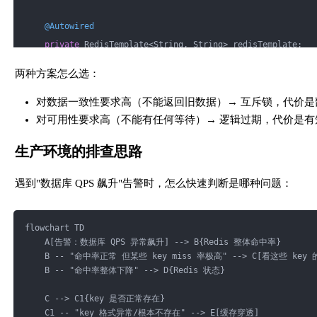
return
 product;
@Autowired
            } 
else
 {
private
 RedisTemplate<String, String> redisTemplate;
// 没拿到锁，说明有其他线程在重建缓存
两种方案怎么选：
// 短暂等待后重试（自旋，最多等 500ms）
@Autowired
                Thread.sleep(
50
);
private
 ProductMapper productMapper;
对数据一致性要求高（不能返回旧数据）→ 互斥锁，代价是
return
 getHotProduct(productId); 
// 递归重试
对可用性要求高（不能有任何等待）→ 逻辑过期，代价是有
            }
// 专用线程池处理缓存重建，避免影响正常业务线程
private
static
final
 ExecutorService REBUILD_EXECUTOR =
生产环境的排查思路
        } 
catch
 (InterruptedException e) {
        Executors.newFixedThreadPool(
10
);
            Thread.currentThread().interrupt();
遇到"数据库 QPS 飙升"告警时，怎么快速判断是哪种问题：
return
null
;
private
static
final
 String LOCK_PREFIX = 
"lock:"
;
        } 
finally
 {
// 注意：只有持锁的线程才能释放锁
flowchart TD
public
 Product 
getProductWithLogicalExpire
(Long product
    A[告警：数据库 QPS 异常飙升] --> B{Redis 整体命中率}
// 简化版：这里直接删除，生产环境要用 Lua 脚本保证原
        String cacheKey = 
"product:"
 + productId;
    B -- "命中率正常 但某些 key miss 率极高" --> C[看这些 key
            redisTemplate.delete(lockKey);
        String cached = redisTemplate.opsForValue().get(cac
    B -- "命中率整体下降" --> D{Redis 状态}
        }
    }
if
 (cached == 
null
) {
    C --> C1{key 是否正常存在}
}
    C1 -- "key 格式异常/根本不存在" --> E[缓存穿透]
// key 不存在（未预热），直接返回 null