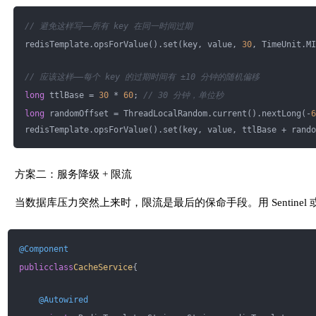
        BLOOM_FILTER.put(user.getId());
// 避免这样写——所有 key 在同一时间过期
// 同时更新缓存
        String cacheKey = 
redisTemplate.opsForValue().set(key, value, 
"user:"
 + user.getId();
30
, TimeUnit.MI
        redisTemplate.opsForValue().set(cacheKey, JSON.toJS
// 应该这样——每个 key 的过期时间有 ±10 分钟的随机偏移
    }
}
long
 ttlBase = 
30
 * 
60
; 
// 30 分钟，单位秒
long
 randomOffset = ThreadLocalRandom.current().nextLong(-
6
redisTemplate.opsForValue().set(key, value, ttlBase + rando
方案二：服务降级 + 限流
当数据库压力突然上来时，限流是最后的保命手段。用 Sentinel
@Component
public
class
CacheService
{
@Autowired