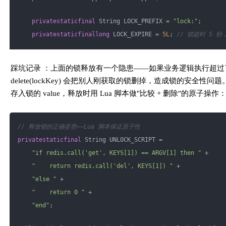
private
static
final
 String LOCK_PREFIX = 
"lock:"
;
private
static
final
long
 LOCK_EXPIRE = 
5L
; 
// 锁超时 5 
public
 Product 
getHotProduct
(Long productId)
{
踩坑记录 ：上面的锁释放有一个隐患——如果业务逻辑执行超过
        String cacheKey = 
"product:"
 + productId;
delete(lockKey) 会把别人刚获取的锁删掉，造成锁的安全
存入锁的 value，释放时用 Lua 脚本做"比较 + 删除"的原子操作
// 查缓存
        String cached = redisTemplate.opsForValue().get(cac
if
 (cached != 
null
) {
// 释放锁的正确姿势——Lua 脚本保证原子性
return
 JSON.parseObject(cached, Product
.
class
)
;
private
static
final
 String UNLOCK_SCRIPT =
        }
"if redis.call('get', KEYS[1]) == ARGV[1] then "
 +
// 缓存 miss，尝试用互斥锁防止击穿
"    return redis.call('del', KEYS[1]) "
 +
        String lockKey = LOCK_PREFIX + productId;
"else "
 +
"    return 0 "
 +
try
 {
"end"
;
// 尝试获取分布式锁（SET NX EX 是原子操作）
            Boolean locked = redisTemplate.opsForValue()