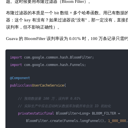
题。这时候要用布隆过滤器（Bloom Filter）。
        redisTemplate.opsForValue().set(cacheKey, 
"NULL"
, 
5
布隆过滤器的本质是一个 bit 数组 + 多个哈希函数。用已有数据
return
null
;
    }
器：这个 key 有没有？如果过滤器说"没有"，那一定没有，直
误判率，但不影响正确性）。
// 正常写入缓存
Guava 的 BloomFilter 误判率设为 0.01% 时，100 万条记
    redisTemplate.opsForValue().set(cacheKey, JSON.toJSONSt
return
 user;
}
import
 com.google.common.hash.BloomFilter;
import
 com.google.common.hash.Funnels;
@Component
public
class
UserCacheService
{
// 预期数据量 100 万，误判率 0.01%
// 实际生产中应在启动时从数据库加载所有合法 ID 初始化
private
static
final
 BloomFilter<Long> BLOOM_FILTER =
        BloomFilter.create(Funnels.longFunnel(), 
1_000_000
,