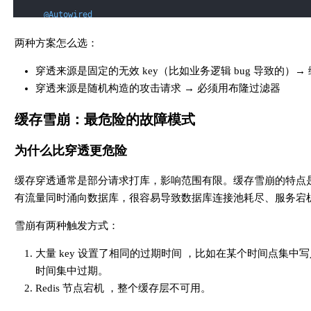
@Autowired
private
 RedisTemplate<String, String> redisTemplate;
两种方案怎么选：
@Autowired
穿透来源是固定的无效 key（比如业务逻辑 bug 导致的）→
private
 UserMapper userMapper;
穿透来源是随机构造的攻击请求 → 必须用布隆过滤器
@PostConstruct
缓存雪崩：最危险的故障模式
public
void
initBloomFilter
()
{
为什么比穿透更危险
// 应用启动时，把数据库里所有合法的 userId 加载进布隆过滤
// 生产环境数据量大时，分批加载，避免启动卡顿
缓存穿透通常是部分请求打库，影响范围有限。缓存雪崩的特点是
        List<Long> allUserIds = userMapper.selectAllIds();
有流量同时涌向数据库，很容易导致数据库连接池耗尽、服务宕
        allUserIds.forEach(BLOOM_FILTER::put);
    }
雪崩有两种触发方式：
public
 User 
getUserById
(Long userId)
{
大量 key 设置了相同的过期时间 ，比如在某个时间点集
// 第一道拦截：布隆过滤器
时间集中过期。
// mightContain 返回 false = 一定不存在，直接拦截
Redis 节点宕机 ，整个缓存层不可用。
// mightContain 返回 true = 可能存在，继续查（有极小误