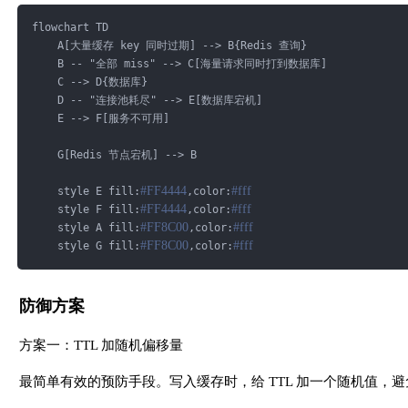
if
 (!BLOOM_FILTER.mightContain(userId)) {
flowchart TD
return
null
;
    A[大量缓存 key 同时过期] --> B{Redis 查询}
        }
    B -- "全部 miss" --> C[海量请求同时打到数据库]
    C --> D{数据库}
        String cacheKey = 
"user:"
 + userId;
    D -- "连接池耗尽" --> E[数据库宕机]
        String cached = redisTemplate.opsForValue().get(cac
    E --> F[服务不可用]
if
 (cached != 
null
) {
return
 JSON.parseObject(cached, User
.
class
)
;
    G[Redis 节点宕机] --> B
        }
#FF4444
#fff
    style E fill:
,color:
#FF4444
#fff
    style F fill:
,color:
        User user = userMapper.selectById(userId);
#FF8C00
#fff
    style A fill:
,color:
if
 (user != 
null
) {
#FF8C00
#fff
    style G fill:
,color:
            redisTemplate.opsForValue().set(cacheKey, JSON.
        }
return
 user;
防御方案
    }
方案一：TTL 加随机偏移量
// 新增用户时，同步更新布隆过滤器
最简单有效的预防手段。写入缓存时，给 TTL 加一个随机值，
public
void
addUser
(User user)
{
        userMapper.insert(user);