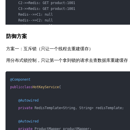
    C2->>Redis: GET product:1001
    C3->>Redis: GET product:1001
    Redis-->>C1: null
    Redis-->>C2: null
    Redis-->>C3: null
防御方案
    C1->>DB: SELECT * FROM product WHERE id=1001
    C2->>DB: SELECT * FROM product WHERE id=1001
方案一：互斥锁（只让一个线程去重建缓存）
    C3->>DB: SELECT * FROM product WHERE id=1001
用分布式锁控制，只让第一个拿到锁的请求去查数据库重建缓存
    Note over DB: N 个并发查询同一行<br/>数据库压力飙升
    DB-->>C1: product data
    DB-->>C2: product data
@Component
    DB-->>C3: product data
public
class
HotKeyService
{
    C1->>Redis: SET product:1001 ...
@Autowired
    C2->>Redis: SET product:1001 ...（重复写）
    C3->>Redis: SET product:1001 ...（重复写）
private
 RedisTemplate<String, String> redisTemplate;
@Autowired
private
 ProductMapper productMapper;