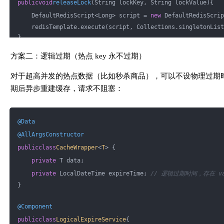
public
void
releaseLock
(String lockKey, String lockValue)
{
                .setIfAbsent(lockKey, 
"1"
, LOCK_EXPIRE, Tim
    DefaultRedisScript<Long> script = 
new
 DefaultRedisScrip
    redisTemplate.execute(script, Collections.singletonList
if
 (Boolean.TRUE.equals(locked)) {
}
// 拿到锁，负责重建缓存
方案二：逻辑过期（热点 key 永不过期）
// 注意：拿到锁后必须再查一次缓存（double-check
// 因为在你等待拿锁的过程中，可能别人已经重建好了
对于超高并发的热点数据（比如秒杀商品），可以不设物理过期时间，
                cached = redisTemplate.opsForValue().get(ca
期后异步重建缓存，请求不阻塞：
if
 (cached != 
null
) {
return
 JSON.parseObject(cached, Product
                }
@Data
@AllArgsConstructor
                Product product = productMapper.selectById(
public
class
CacheWrapper
<
T
> 
{
if
 (product != 
null
) {
private
 T data;
// 写入缓存，TTL 加随机偏移防止雪崩
private
 LocalDateTime expireTime; 
// 逻辑过期时间，存在 va
long
 ttl = 
30
 * 
60
 + ThreadLocalRandom.
}
                    redisTemplate.opsForValue().set(
                        cacheKey, JSON.toJSONString(product
                    );
@Component
                }
public
class
LogicalExpireService
{