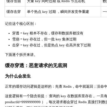
缓存雪崩
大量 key 同时过期 或 Redis 节点宕机
数
缓存击穿
单个热点 key 过期 ，瞬间并发竞争重建
一
记住这个核心区别：
穿透 = key 根本不存在，缓存和数据库都没有
雪崩 = key 存在过，但一批 key 集体过期
击穿 = key 存在过，但是热点 key 在高并发下过期
下面逐个拆开来讲。
缓存穿透：恶意请求的无底洞
为什么会发生
正常的缓存访问逻辑是这样的：先查 Redis，命中就返回；没
这套逻辑有一个隐含前提： 查询的 key 在数据库里存在 。一旦有人构
productId=9999999999 ），每次请求都会穿过 Redi