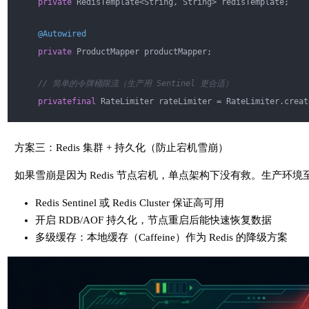
private
 RedisTemplate<String, String> redisTemplate;
@Autowired
private
 ProductMapper productMapper;
// 简单的令牌桶限流（生产用 Sentinel 更合适）
private
final
 RateLimiter rateLimiter = RateLimiter.creat
public
 Product 
getProduct
(Long productId)
{
方案三：Redis 集群 + 持久化（防止宕机雪崩）
        String cacheKey = 
"product:"
 + productId;
        String cached = redisTemplate.opsForValue().get(cach
如果雪崩是因为 Redis 节点宕机，单点架构下没有救。生产环境
if
 (cached != 
null
) {
Redis Sentinel 或 Redis Cluster 保证高可用
return
 JSON.parseObject(cached, Product
.
class
)
;
开启 RDB/AOF 持久化，节点重启后能快速恢复数据
        }
多级缓存：本地缓存（Caffeine）作为 Redis 的降级方案
// 缓存 miss，尝试获取令牌，超时 100ms 没拿到就降级
if
 (!rateLimiter.tryAcquire(
100
, TimeUnit.MILLISECON
// 降级：返回空或者兜底数据，而不是让请求继续打库