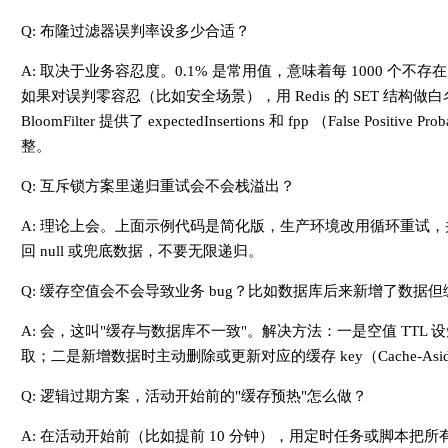
    }
Q: 布隆过滤器误判率设多少合适？
}
A: 取决于业务容忍度。0.1% 是常用值，意味着每 1000 个不存在
如果对误判零容忍（比如安全场景），用 Redis 的 SET 结构
BloomFilter 提供了 expectedInsertions 和 fpp （False P
整。
Q: 互斥锁方案里递归重试会不会栈溢出？
A: 理论上会。上面示例代码是简化版，生产环境改用循环重试，
回 null 或兜底数据，不要无限递归。
Q: 缓存空值会不会导致业务 bug？比如数据库后来新增了数据但缓存
A: 会，这叫"缓存与数据库不一致"。解决方法：一是空值 TTL 
取；二是新增数据时主动删除或更新对应的缓存 key（Cache-As
Q: 逻辑过期方案，活动开始前的"缓存预热"怎么做？
A: 在活动开始前（比如提前 10 分钟），用定时任务或脚本把所