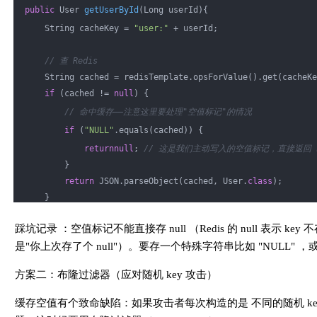
public
 User 
getUserById
(Long userId)
{
    String cacheKey = 
"user:"
 + userId;
// 查 Redis
    String cached = redisTemplate.opsForValue().get(cacheKe
if
 (cached != 
null
) {
// 命中缓存——注意这里要处理"空值标记"的情况
if
 (
"NULL"
.equals(cached)) {
return
null
; 
// 这是我们主动写入的空值标记，直接返回 n
        }
return
 JSON.parseObject(cached, User
.
class
)
;
    }
踩坑记录 ：空值标记不能直接存 null （Redis 的 null 表示 key 
// Redis 没命中，查数据库
    User user = userMapper.selectById(userId);
是"你上次存了个 null"）。要存一个特殊字符串比如 "NULL"
方案二：布隆过滤器（应对随机 key 攻击）
if
 (user == 
null
) {
// 数据库也没有——写入空值标记，防止下次继续穿透
缓存空值有个致命缺陷：如果攻击者每次构造的是 不同的随机 key
// TTL 设短，避免数据库后续新增数据时，缓存空值脏读