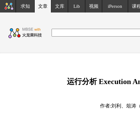
求知
文章
文库
Lib
视频
iPerson
课
运行分析 Execution 
作者:刘利、俎涛