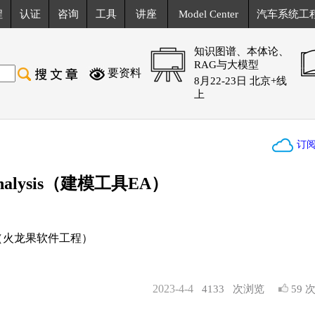
程
认证
咨询
工具
讲座
Model Center
汽车系统工
知识图谱、本体论、
RAG与大模型
要资料
8月22-23日 北京+线
上
订
Analysis（建模工具EA）
（火龙果软件工程）
2023-4-4
4133
次浏览
59 