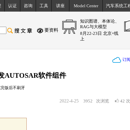
程
认证
咨询
工具
讲座
Model Center
汽车系统工
知识图谱、本体论、
RAG与大模型
要资料
8月22-23日 北京+线
上
订
AUTOSAR软件组件
吃完饭后不刷牙
2022-4-25
3952
次浏览
42 