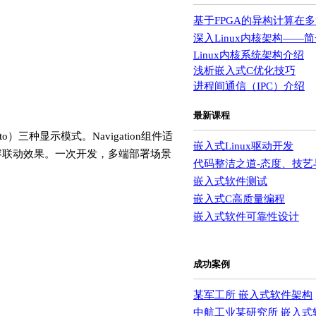
基于FPGA的异构计算在
深入Linux内核架构——
Linux内核系统架构介绍
浅析嵌入式C优化技巧
进程间通信（IPC）介绍
最新课程
o）三种显示模式。Navigation组件适
嵌入式Linux驱动开发
容联动效果。一次开发，多端部署场景
代码整洁之道-态度、技艺
嵌入式软件测试
嵌入式C高质量编程
嵌入式软件可靠性设计
成功案例
某军工所 嵌入式软件架构
中航工业某研究所 嵌入式