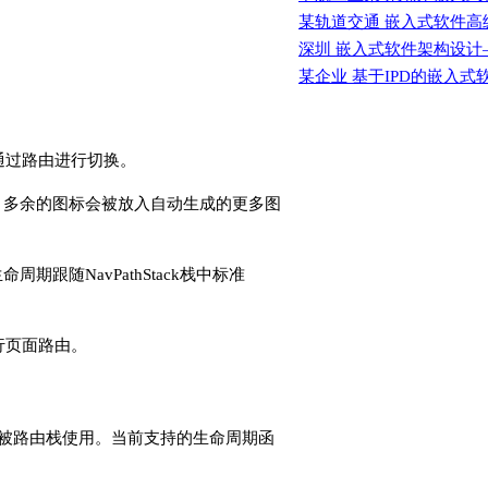
某轨道交通 嵌入式软件高
深圳 嵌入式软件架构设计
某企业 基于IPD的嵌入式
首页通过路由进行切换。
5个图标，多余的图标会被放入自动生成的更多图
生命周期跟随NavPathStack栈中标准
属性进行页面路由。
为一个页面被路由栈使用。当前支持的生命周期函