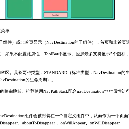
置菜单
on的子组件）或非首页显示（NavDestination的子组件），首页和非
实现对工具栏的配置，如果不配置此属性，ToolBar不显示。竖屏最多支持显示
的内容区。具备两种类型：STANDARD（标准类型，NavDestination的
vDestination的生命周期）。
on组件的路由跳转。推荐使用NavPathStack配合navDestination****
实现过程中NavDestination组件会被封装在一个自定义组件中，从而作
ppear、aboutToDisappear 、onWillAppear、onWillDisappear