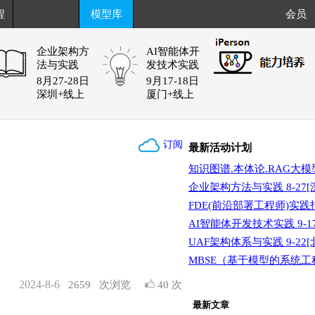
程
模型库
会员
企业架构方
AI智能体开
法与实践
发技术实践
8月27-28日
9月17-18日
深圳+线上
厦门+线上
订阅
最新活动计划
知识图谱.本体论.RAG大模型 
企业架构方法与实践 8-27[
FDE(前沿部署工程师)实践指南
AI智能体开发技术实践 9-17
UAF架构体系与实践 9-22[
MBSE（基于模型的系统工程）
2024-8-6
2659
次浏览
40 次
最新文章