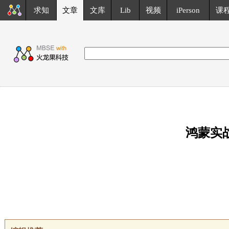
求知
文章
文库
Lib
视频
iPerson
课
鸿蒙实战