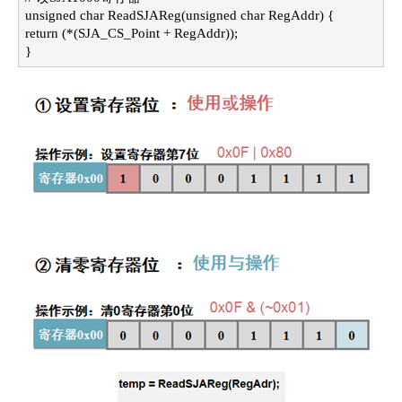
unsigned char ReadSJAReg(unsigned char RegAddr) {
return (*(SJA_CS_Point + RegAddr));
}