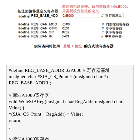
#define REG_BASE_ADDR 0xA000 // 寄存器基址
unsigned char *SJA_CS_Point = (unsigned char *)
REG_BASE_ADDR ;
// 写SJA1000寄存器
void WriteSJAReg(unsigned char RegAddr, unsigned char
Value) {
*(SJA_CS_Point + RegAddr) = Value;
return;
}
// 读SJA1000寄存器