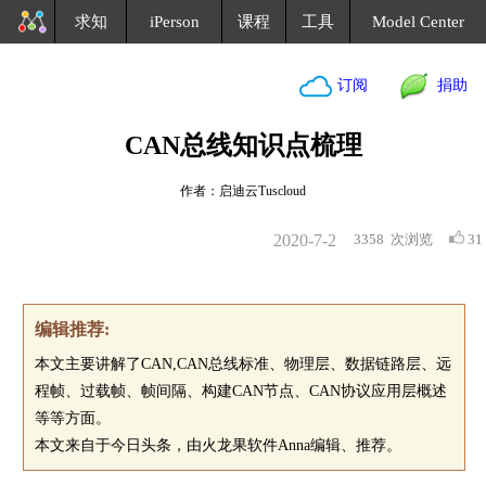
求知
iPerson
课程
工具
Model Center
订阅
捐助
CAN总线知识点梳理
作者：启迪云Tuscloud
2020-7-2
3358
次浏览
31
编辑推荐:
本文主要讲解了CAN,CAN总线标准、物理层、数据链路层、远
程帧、过载帧、帧间隔、构建CAN节点、CAN协议应用层概述
等等方面。
本文来自于今日头条，由火龙果软件Anna编辑、推荐。