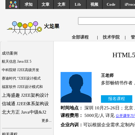
求知
文章
文库
Lib
视频
Code
iProc
全部课程
|
技术学院
|
管
成功案例
HTML
航天信息 Java EE 5
中科院研 J2EE高级开发
王老师
赛迪时代 “J2EE设计模式
多部畅销书作者，
福富软件 J2EE设计模式和
上海盛趣 J2EE架构设计
报名课程
信城通 J2EE体系架构设
时间地点：
深圳 10月25-26日；北
北大方正 Java中级&J2
课程费用：
5000元/人 详见
公开课学习
更多...
企业内训：
可以根据企业需求,定制内
相关课程