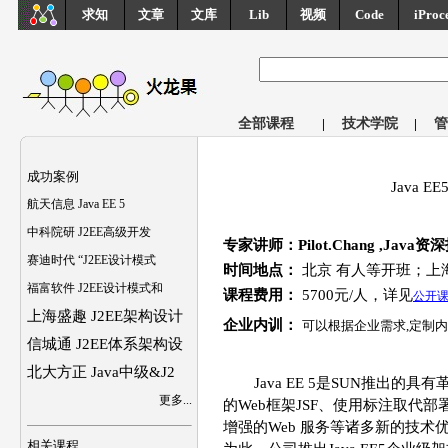
求知
文章
文库
Lib
视频
Code
iProc
全部课程
|
技术学院
|
管
成功案例
Java
航天信息 Java EE 5
中科院研 J2EE高级开发
专家讲师：Pilot.Chang ,J
赛迪时代 “J2EE设计模式
时间地点：
北京 有人等开班；上
福富软件 J2EE设计模式和
课程费用：
5700元/人，详见
公开
上海盛趣 J2EE架构设计
企业内训：
可以根据企业需求,定制内
信城通 J2EE体系架构设
北大方正 Java中级&J2
Java EE 5是SUN推出的
更多...
的Web框架JSF、使用标注取代部
增强的Web 服务等诸多新的技术
相关课程