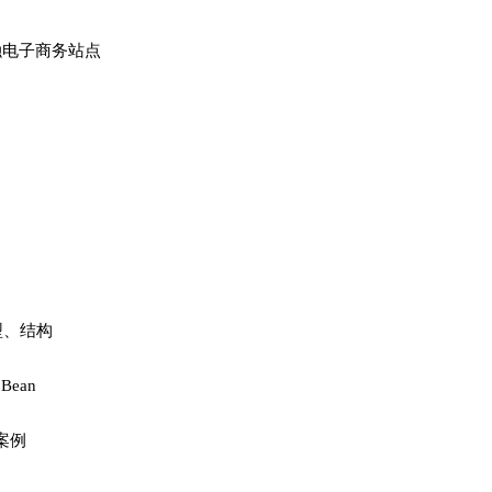
融电子商务站点
类型、结构
Bean
an案例