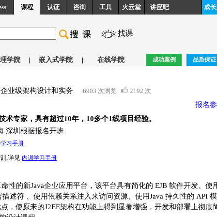
ess
课程
认证
咨询
工具
火云堂
讲座吧
成长
找课
理学院
|
嵌入式学院
|
在线学院
成功案例
品质保证
 EE5企业级架构设计和实务
6903 次浏览
2192 次
报名参
ava资深技术专家，具有超过10年，10多个1线项目经验。
海 深圳根据报名开班
课学习手册
训,详见
内训学习手册
具有革命性的新Java企业应用平台，该平台具有简化的 EJB 软件开发、使
署描述符 、使用依赖关系注入来访问资源、使用Java 持久性的 API 
优点，使原来的J2EE架构在功能上得到显著增强，开发和部署上彻底