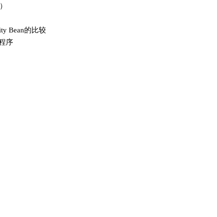
n）
tity Bean的比较
an程序