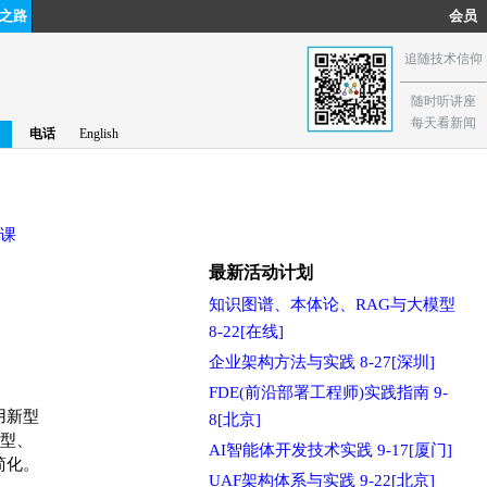
之路
会员
追随技术信仰
随时听讲座
每天看新闻
电话
English
课
最新活动计划
知识图谱、本体论、RAG与大模型
8-22[在线]
企业架构方法与实践 8-27[深圳]
FDE(前沿部署工程师)实践指南 9-
用新型
8[北京]
模型、
AI智能体开发技术实践 9-17[厦门]
简化。
UAF架构体系与实践 9-22[北京]