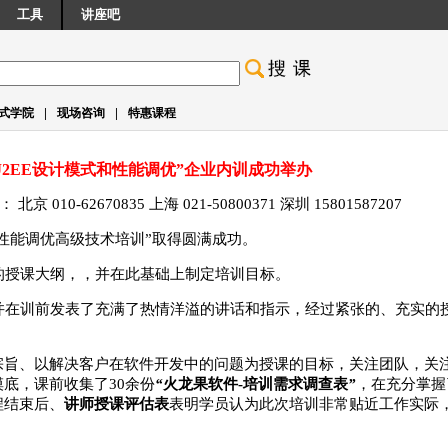
工具
讲座吧
|
|
式学院
现场咨询
特惠课程
代“J2EE设计模式和性能调优”企业内训成功举办
0-62670835 上海 021-50800371 深圳 15801587207
式和性能调优高级技术培训”取得圆满成功。
的授课大纲，，并在此基础上制定培训目标。
并在训前发表了充满了热情洋溢的讲话和指示，经过紧张的、充实的
。
宗旨、以解决客户在软件开发中的问题为授课的目标，关注团队，关
底，课前收集了30余份
“
火龙果软件-培训需求调查表
”
，在充分掌握
程结束后、
讲师授课评估表
表明学员认为此次培训非常贴近工作实际