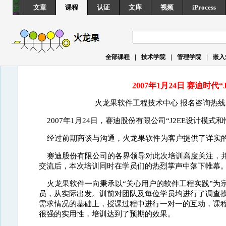
文章
课程
认证
文库
视频
iProcess
|
|
|
全部课程
技术学院
管理学院
嵌入
2007年1月24日 赛迪时
火龙果软件工程技术中心 报名咨询热线： 北京 01
2007年1月24日，赛迪股份有限公司“J2EE设计模
经过前期商谈与沟通，火龙果软件为客户提供了详实
赛迪股份有限公司的各界领导对此次培训高度关注，
交流后，本次培训同时在学员们的热烈掌声中落下帷幕
火龙果软件一向秉承以“关心用户的软件工程实践”为
员，从实际出发。训前对团队及每位学员均进行了调查摸
需求情况的基础上，授课过程中进行一对一的互动，课
很强的实用性，培训达到了预期的效果。