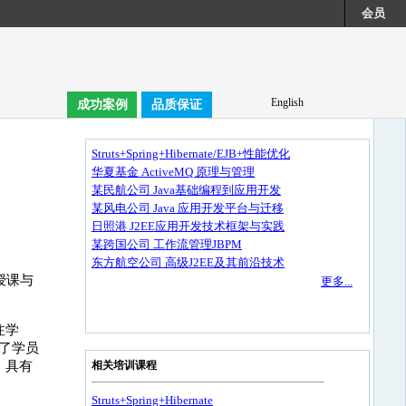
会员
English
成功案例
品质保证
Struts+Spring+Hibernate/EJB+性能优化
华夏基金 ActiveMQ 原理与管理
某民航公司 Java基础编程到应用开发
某风电公司 Java 应用开发平台与迁移
日照港 J2EE应用开发技术框架与实践
某跨国公司 工作流管理JBPM
东方航空公司 高级J2EE及其前沿技术
授课与
更多...
注学
了学员
，具有
相关培训课程
Struts+Spring+Hibernate