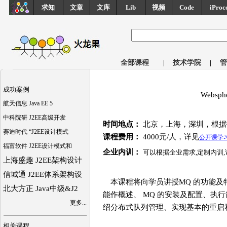
求知
文章
文库
Lib
视频
Code
iProc
全部课程
|
技术学院
|
管
成功案例
Websp
航天信息 Java EE 5
中科院研 J2EE高级开发
时间地点：
北京，上海，深圳，根据
赛迪时代 “J2EE设计模式
课程费用：
4000元/人，详见
公开课学
福富软件 J2EE设计模式和
企业内训：
可以根据企业需求,定制内训
上海盛趣 J2EE架构设计
信城通 J2EE体系架构设
本课程将向学员讲授MQ 的功能及特
北大方正 Java中级&J2
能作概述、 MQ 的安装及配置、执行简单
更多...
绍分布式队列管理、实现基本的重启
相关课程