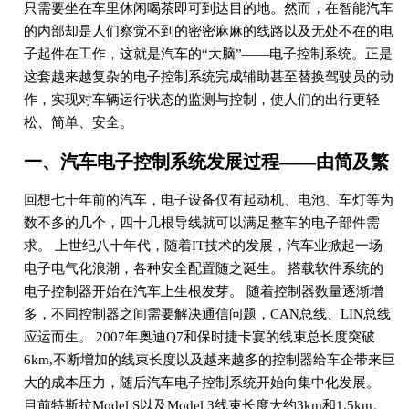
只需要坐在车里休闲喝茶即可到达目的地。然而，在智能汽车
的内部却是人们察觉不到的密密麻麻的线路以及无处不在的电
子起件在工作，这就是汽车的“大脑”——电子控制系统。正是
这套越来越复杂的电子控制系统完成辅助甚至替换驾驶员的动
作，实现对车辆运行状态的监测与控制，使人们的出行更轻
松、简单、安全。
一、汽车电子控制系统发展过程——由简及繁
回想七十年前的汽车，电子设备仅有起动机、电池、车灯等为
数不多的几个，四十几根导线就可以满足整车的电子部件需
求。 上世纪八十年代，随着IT技术的发展，汽车业掀起一场
电子电气化浪潮，各种安全配置随之诞生。 搭载软件系统的
电子控制器开始在汽车上生根发芽。 随着控制器数量逐渐增
多，不同控制器之间需要解决通信问题，CAN总线、LIN总线
应运而生。 2007年奥迪Q7和保时捷卡宴的线束总长度突破
6km,不断增加的线束长度以及越来越多的控制器给车企带来巨
大的成本压力，随后汽车电子控制系统开始向集中化发展。
目前特斯拉Model S以及Model 3线束长度大约3km和1.5km。