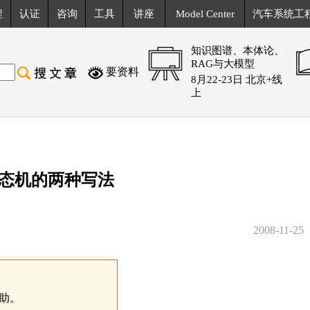
程
认证
咨询
工具
讲座
Model Center
汽车系统工
知识图谱、本体论、
RAG与大模型
要资料
8月22-23日 北京+线
上
态机的两种写法
2008-11-25
助。