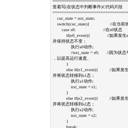
=================================
竖着写(在状态中判断事件)C代码片段
=================================
cur_state = nxt_state;
switch(cur_state){ //在
case s0: //在s0状态
if(e0_event){ //如果发生
并保持状态不变；
执行a0动作;
//nxt_state = s0; //因
，以提高运行速度。
}
else if(e1_event){ //如
并将状态转移到s1态；
执行a1动作;
nxt_state = s1;
}
else if(e2_event){ //如
并将状态转移到s2态；
执行a2动作;
nxt_state = s2;
}
break;