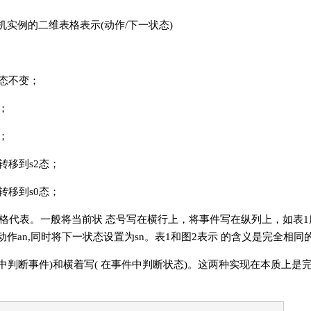
态机实例的二维表格表示(动作/下一状态)
状态不变；
；
；
转移到s2态；
转移到s0态；
代表。一般将当前状 态号写在横行上，将事件写在纵列上，如表1所
执行动作an,同时将下一状态设置为sn。表1和图2表示 的含义是完全相同
中判断事件)和横着写( 在事件中判断状态)。这两种实现在本质上是