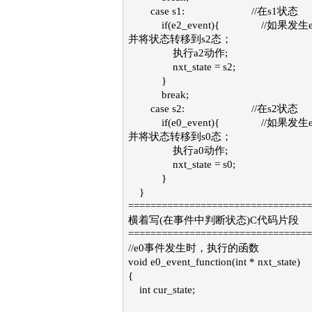
case s1: //在s1状态
if(e2_event){ //如果发生
并将状态转移到s2态；
执行a2动作;
nxt_state = s2;
}
break;
case s2: //在s2状态
if(e0_event){ //如果发生
并将状态转移到s0态；
执行a0动作;
nxt_state = s0;
}
}
=================================
横着写(在事件中判断状态)C代码片段
=================================
//e0事件发生时，执行的函数
void e0_event_function(int * nxt_state)
{
int cur_state;