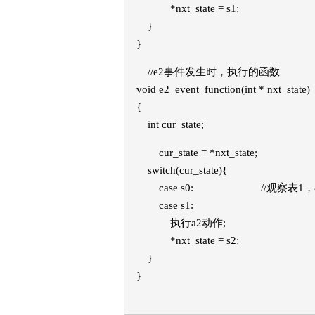
*nxt_state = s1;
}
}
//e2事件发生时，执行的函数
void e2_event_function(int * nxt_state)
{
int cur_state;
cur_state = *nxt_state;
switch(cur_state){
case s0: //观察表1，在
case s1:
执行a2动作;
*nxt_state = s2;
}
}