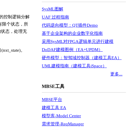
SysML图解
杂的控制逻辑分解
UAF 过程指南
有限个状态，所
代码逆向模型：QT插件Demo
的状态，处理无
基于企业架构的企业数字化指南
采用SysML对FPGA逻辑单元进行建模
DoDAF建模图例（EA+UPDM）
_state)。
硬件模型：智驾域控制器（建模工具EA）
UML建模指南（建模工具iSpace）
更多...
MBSE工具
MBSE平台
建模工具 EA
模型库-Model Center
需求管理-ReqManager