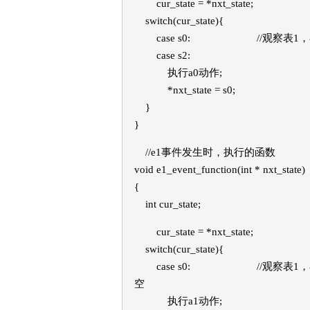
cur_state = *nxt_state;
switch(cur_state){
case s0: //观察表1，在
case s2:
执行a0动作;
*nxt_state = s0;
}
}
//e1事件发生时，执行的函数
void e1_event_function(int * nxt_state)
{
int cur_state;
cur_state = *nxt_state;
switch(cur_state){
case s0: //观察表1，在e
空
执行a1动作;