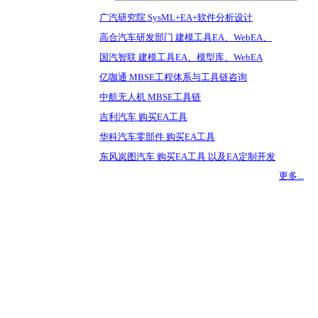
广汽研究院 SysML+EA+软件分析设计
高合汽车研发部门 建模工具EA、WebEA、
国汽智联 建模工具EA、模型库、WebEA
亿咖通 MBSE工程体系与工具链咨询
中航无人机 MBSE工具链
吉利汽车 购买EA工具
华科汽车零部件 购买EA工具
东风岚图汽车 购买EA工具 以及EA定制开发
更多...