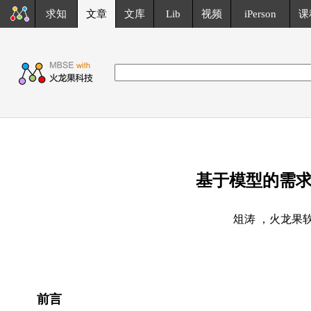
求知
文章
文库
Lib
视频
iPerson
课
基于模型的需
俎涛 ，火龙果
前言