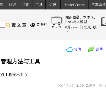
程
认证
咨询
工具
讲座
Model Center
汽车系统
知识图谱、本体论、
RAG与大模型
要资料
8月22-23日 北京+线
上
订阅
捐助
求管理方法与工具
软件工程技术中心
2019-5-27
21964
次浏览
4