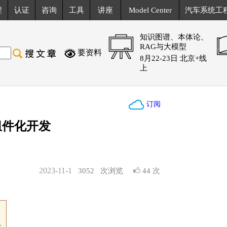
程
认证
咨询
工具
讲座
Model Center
汽车系统工
知识图谱、本体论、
RAG与大模型
要资料
8月22-23日 北京+线
上
订阅
组件化开发
2023-11-1
3052
次浏览
44 次