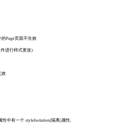
件的Page页面不生效
组件进行样式更改)
无效
性中有一个 styleIsolation(隔离)属性.