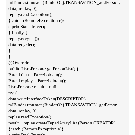
mIBinder.transact (BinderObj.TRANSAVTION_addPerson,
data, replay, 0);
replay.readException();
} catch (RemoteException e){
e.printStackTrace();
} finally {
replay.recycle();
data.recycle();
}
}
@Override
public List<Person> getPersonList() {
Parcel data = Parcel.obtain();
Parcel replay = Parcel.obtain();
List<Person> result = null;
try {
data.writeInterfaceToken(DESCRIPTOR);
mIBinder.transact (BinderObj.TRANSAVTION_getPerson,
data, replay, 0);
replay.readException();
result = replay.createTypedArrayList (Person.CREATOR);
}catch (RemoteException e){
e.printStackTrace();