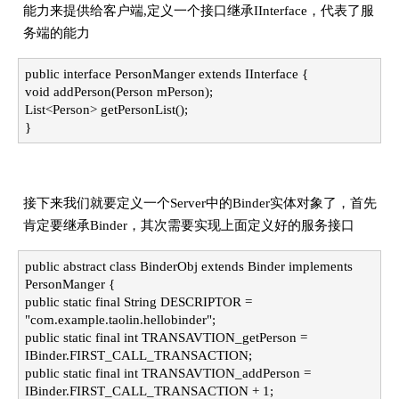
能力来提供给客户端,定义一个接口继承IInterface，代表了服
务端的能力
public interface PersonManger extends IInterface {
void addPerson(Person mPerson);
List<Person> getPersonList();
}
接下来我们就要定义一个Server中的Binder实体对象了，首先
肯定要继承Binder，其次需要实现上面定义好的服务接口
public abstract class BinderObj extends Binder implements
PersonManger {
public static final String DESCRIPTOR =
"com.example.taolin.hellobinder";
public static final int TRANSAVTION_getPerson =
IBinder.FIRST_CALL_TRANSACTION;
public static final int TRANSAVTION_addPerson =
IBinder.FIRST_CALL_TRANSACTION + 1;