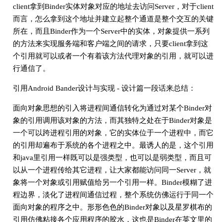
client拿到Binder实体对象对应的地址去访问Server，对于client
而言，怎么拿到这个地址并建立起整个通道是整个交互的关键
所在，而且Binder作为一个Server中的实体，对象提供一系列
的方法来实现服务端和客户端之间的请求，只要client拿到这
个引用就可以或者一个有着该方法代理对象的引用，就可以进
行通信了。
引用Android Bander设计与实现 - 设计篇一段话来总结：
面向对象思想的引入将进程间通信转化为通过对某个Binder对
象的引用调用该对象的方法，而其独特之处在于Binder对象是
一个可以跨进程引用的对象，它的实体位于一个进程中，而它
的引用却遍布于系统的各个进程之中。最诱人的是，这个引用
和java里引用一样既可以是强类型，也可以是弱类型，而且可
以从一个进程传给其它进程，让大家都能访问同一Server，就
象将一个对象或引用赋值给另一个引用一样。Binder模糊了进
程边界，淡化了进程间通信过程，整个系统仿佛运行于同一个
面向对象的程序之中。形形色色的Binder对象以及星罗棋布的
引用仿佛粘接各个应用程序的胶水，这也是Binder在英文里的