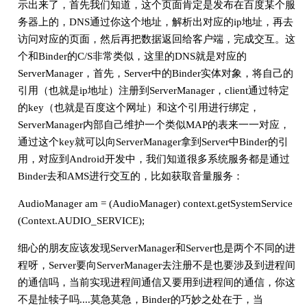
示出来了，首先我们知道，这个页面肯定是发布在百度某个服
务器上的，DNS通过你这个地址，解析出对应的ip地址，再去
访问对应的页面，然后再把数据返回给客户端，完成交互。这
个和Binder的C/S非常类似，这里的DNS就是对应的
ServerManager，首先，Server中的Binder实体对象，将自己的
引用（也就是ip地址）注册到ServerManager，client通过特定
的key（也就是百度这个网址）和这个引用进行绑定，
ServerManager内部自己维护一个类似MAP的表来一一对应，
通过这个key就可以向ServerManager拿到Server中Binder的引
用，对应到Android开发中，我们知道很多系统服务都是通过
Binder去和AMS进行交互的，比如获取音量服务：
AudioManager am = (AudioManager) context.getSystemService
(Context.AUDIO_SERVICE);
细心的朋友应该发现ServerManager和Server也是两个不同的进
程呀，Server要向ServerManager去注册不是也要涉及到进程间
的通信吗，当前实现进程间通信又要用到进程间的通信，你这
不是扯犊子吗....莫急莫急，Binder的巧妙之处在于，当