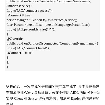
public void onServiceConnected(ComponentName name,
IBinder service) {
Log.e(TAG,"connect success");
isConnect = true;
personManger = BinderObj.asInterface(service);
List<Person> personList = personManger.getPersonList();
Log.e(TAG,personList.size()+"");
}
@Override
public void onServiceDisconnected(ComponentName name) {
Log.e(TAG,"connect failed");
isConnect = false;
}
};
}
这样的话，一次完成的进程间的交互就完成了~是不是感觉没
有想象中那么难，最后建议大家在不借助 AIDL 的情况下手写
实现 Client 和 Server 进程的通信，加深对 Binder 通信过程的
理解。