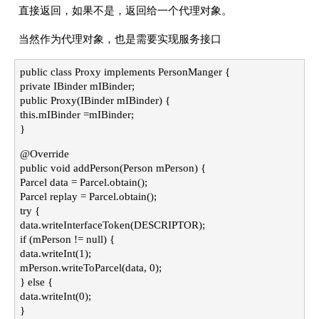
直接返回，如果不是，返回给一个代理对象。
当然作为代理对象，也是需要实现服务接口
public class Proxy implements PersonManger {
private IBinder mIBinder;
public Proxy(IBinder mIBinder) {
this.mIBinder =mIBinder;
}
@Override
public void addPerson(Person mPerson) {
Parcel data = Parcel.obtain();
Parcel replay = Parcel.obtain();
try {
data.writeInterfaceToken(DESCRIPTOR);
if (mPerson != null) {
data.writeInt(1);
mPerson.writeToParcel(data, 0);
} else {
data.writeInt(0);
}