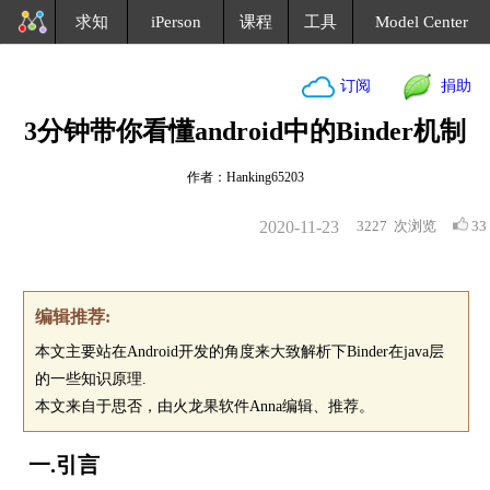
求知
iPerson
课程
工具
Model Center
订阅
捐助
3分钟带你看懂android中的Binder机制
作者：Hanking65203
2020-11-23
3227
次浏览
33
编辑推荐:
本文主要站在Android开发的角度来大致解析下Binder在java层
的一些知识原理.
本文来自于思否，由火龙果软件Anna编辑、推荐。
一.引言