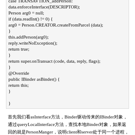
case TRANSAVTION_addPerson:
data.enforceInterface(DESCRIPTOR);
Person arg0 = null;
if (data.readInt() != 0) {
arg0 = Person.CREATOR.createFromParcel (data);
}
this.addPerson(arg0);
reply.writeNoException();
return true;
}
return super.onTransact (code, data, reply, flags);
}
@Override
public IBinder asBinder() {
return this;
}
}
首先我们看asInterface方法，Binder驱动传来的IBinder对象，
通过queryLocalInterface方法，查找本地Binder对象，如果返
回的就是PersonManger，说明client和server处于同一个进程，