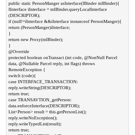
public static PersonManger asInterface(IBinder mIBinder){
IInterface iInterface = mIBinder.queryLocalInterface
(DESCRIPTOR);
if (null!=iInterface &&iInterface instanceof PersonManger){
return (PersonManger)iInterface;
}
return new Proxy(mIBinder);
}
@Override
protected boolean onTransact (int code, @NonNull Parcel
data, @Nullable Parcel reply, int flags) throws
RemoteException {
switch (code){
case INTERFACE_TRANSACTION:
reply.writeString(DESCRIPTOR);
return true;
case TRANSAVTION_getPerson:
data.enforceInterface(DESCRIPTOR);
List<Person> result = this.getPersonList();
reply.writeNoException();
reply.writeTypedList(result);
return true;