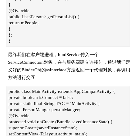
}
@Override
public List<Person> getPersonList() {
return mPeople;
}
};
}
最终我们在客户端进程，bindService传入一个
ServiceConnection对象，在与服务端建立连接时，通过我们定
义好的BinderObj的asInterface方法返回一个代理对象，再调用
方法进行交互
public class MainActivity extends AppCompatActivity {
private boolean isConnect = false;
private static final String TAG = "MainActivity";
private PersonManger personManger;
@Override
protected void onCreate (Bundle savedInstanceState) {
super.onCreate(savedInstanceState);
setContentView (R.layout.activity_main);