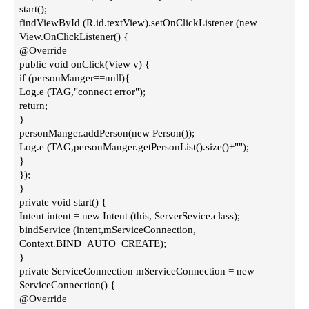
start();
findViewById (R.id.textView).setOnClickListener (new
View.OnClickListener() {
@Override
public void onClick(View v) {
if (personManger==null){
Log.e (TAG,"connect error");
return;
}
personManger.addPerson(new Person());
Log.e (TAG,personManger.getPersonList().size()+"");
}
});
}
private void start() {
Intent intent = new Intent (this, ServerSevice.class);
bindService (intent,mServiceConnection,
Context.BIND_AUTO_CREATE);
}
private ServiceConnection mServiceConnection = new
ServiceConnection() {
@Override