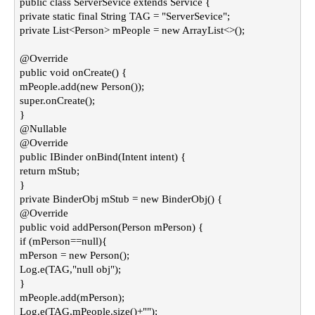
public class ServerSevice extends Service {
private static final String TAG = "ServerSevice";
private List<Person> mPeople = new ArrayList<>();
@Override
public void onCreate() {
mPeople.add(new Person());
super.onCreate();
}
@Nullable
@Override
public IBinder onBind(Intent intent) {
return mStub;
}
private BinderObj mStub = new BinderObj() {
@Override
public void addPerson(Person mPerson) {
if (mPerson==null){
mPerson = new Person();
Log.e(TAG,"null obj");
}
mPeople.add(mPerson);
Log.e(TAG,mPeople.size()+"");