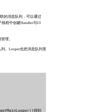
建一个关联的消息队列，可以通过
子线程中创建Handler与UI
列管理。
队列。Looper也把消息队列里
tMainLooper()得到  
