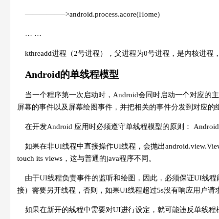
—————–>android.process.acore(Home)
… …
kthreadd进程（2号进程），父进程为0号进程，是内核
Android的单线程模型
当一个程序第一次启动时，Android会同时启动一个对应的主
屏幕的事件以及屏幕绘图事件，并把相关的事件分发到对应的组
在开发Android 应用时必须遵守单线程模型的原则： And
如果在非UI线程中直接操作UI线程，会抛出android.view.ViewRoot$CalledFr
touch its views，这与普通的java程序不同。
由于UI线程负责事件的监听和绘图，因此，必须保证UI线
接）需要另开线程，否则，如果UI线程超过5s没有响应用户
如果在新开的线程中需要对UI进行设定，就可能违反单线程模型，因