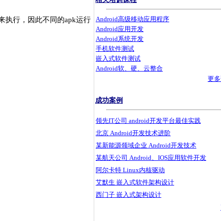
Android高级移动应用程序
程来执行，因此不同的apk运行
Android应用开发
Android系统开发
手机软件测试
嵌入式软件测试
Android软、硬、云整合
更多课
成功案例
领先IT公司 android开发平台最佳实践
北京 Android开发技术进阶
某新能源领域企业 Android开发技术
某航天公司 Android、IOS应用软件开发
阿尔卡特 Linux内核驱动
艾默生 嵌入式软件架构设计
西门子 嵌入式架构设计