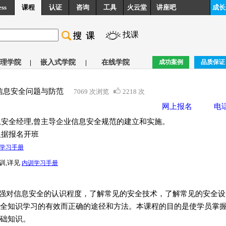
ess
课程
认证
咨询
工具
火云堂
讲座吧
成长
找课
理学院
|
嵌入式学院
|
在线学院
成功案例
品质保证
信息安全问题与防范
7069 次浏览
2218 次
网上报名
电
安全经理,曾主导企业信息安全规范的建立和实施。
根据报名开班
学习手册
训,详见
内训学习手册
强对信息安全的认识程度，了解常见的安全技术，了解常见的安全设
全知识学习的有效而正确的途径和方法。本课程的目的是使学员掌
础知识。