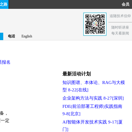
之路
会员
追随技术信仰
随时听讲座
每天看新闻
电话
English
话报名
最新活动计划
知识图谱、本体论、RAG与大模
型 8-22[在线]
企业架构方法与实践 8-27[深圳]
FDE(前沿部署工程师)实践指南
备，
9-8[北京]
握一定
AI智能体开发技术实践 9-17[厦
门]