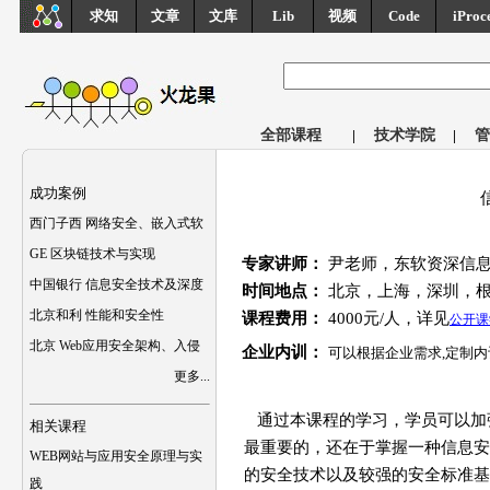
求知
文章
文库
Lib
视频
Code
iProc
全部课程
|
技术学院
|
管
成功案例
西门子西 网络安全、嵌入式软
GE 区块链技术与实现
专家讲师：
尹老师，东软资深信息
中国银行 信息安全技术及深度
时间地点：
北京，上海，深圳，
北京和利 性能和安全性
课程费用：
4000元/人，详见
公开课
北京 Web应用安全架构、入侵
企业内训：
可以根据企业需求,定制内
更多...
通过本课程的学习，学员可以加
相关课程
最重要的，还在于掌握一种信息安
WEB网站与应用安全原理与实
的安全技术以及较强的安全标准基
践