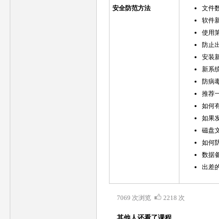
安全防范方法
文件
软件
使用
防止
安装
新系
防病
推荐
如何
如果
磁盘
如何
数据
出差
7069 次浏览
2218 次
其他人还看了课程