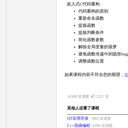
嵌入式C代码重构
代码重构的原则
重新命名函数
提炼函数
提炼判断条件
简化函数参数
解除全局变量的噩梦
避免函数传递中的隐形bug
调整函数位置
如果课程内容不符合您的期望，
可
16309 次浏览
2227 次
其他人还看了课程
QT应用开发
7965 次浏览
C++高级编程
8394 次浏览