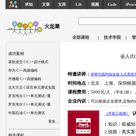
求知
文章
文库
Lib
视频
Code
iProc
全部课程
|
技术学院
|
管
成功案例
嵌入式
某轨道交 C/C++设计模式
华为 C++高级编程
特邀讲师：
讲师为国内知名嵌入式系统开
丹佛斯 C++高级编程
时间地点：
北京、上海、深圳根据
北大方正 C语言单元测试实践
课程费用：
5000元/人
（学生3折）
罗克韦尔 C++单元测试+重
企业内训：
可以根据企业需求,定制内
罗克韦尔 C++单元测试+重
中国石油 C++单元测试
《开发工程师》
更多...
1.知识：权威
2.技能：真实
相关课程