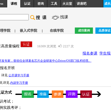
ess
课程
认证
咨询
工具
火云堂
讲座吧
成长
找课
理学院
|
嵌入式学院
|
在线学院
成功案例
品质保证
C高质量编程
16309 次浏览
2227 次
报名参课
学生报
。
发专家，曾担任全球著名芯片企业研发中心Driver/OS部门技术经理
报名开班
，详见
公开课学习手册
训,详见
内训学习手册
认证方式
知识考试；
案例实践考评；