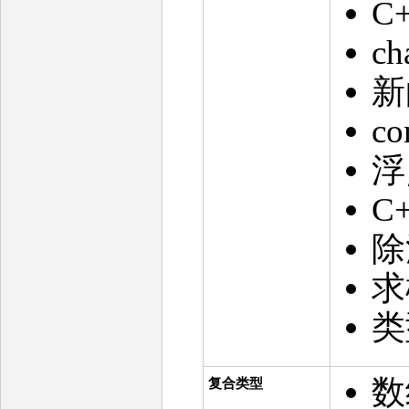
C
c
新
c
浮
C
除
求
类
数
复合类型