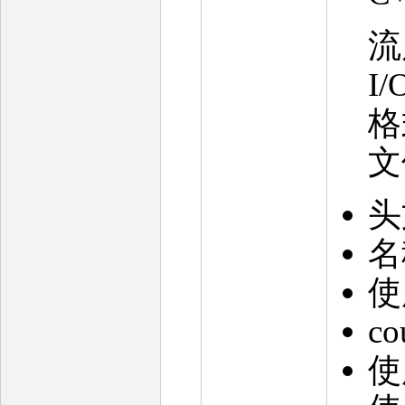
流
I
格
文
头
名
使
c
使