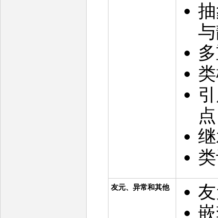
抽
与
多
类
引
点
继
类
友
友元、异常和其他
嵌