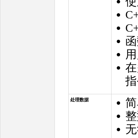
使
C
C
函
用
在
指
处理数据
整
无