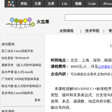
求知
文章
文库
Lib
视频
Code
iProc
全部课程
|
技术学院
|
管
成功案例
某工业自 Linux高级开发
知名某轨 “ReWorks中
时间地点：
北京，上海，深圳，根据
塞默菲舍 《嵌入式软件架构设
课程费用：
4000元/人，详见
公开课学
某水声通 嵌入式Linux应
企业内训：
可以根据企业需求,定制内训
广汽研究 ARM处理器体系架
联合汽微 嵌入式软件架构设计
本课程讲解ISO/ANSI C++标
某全球知 Linux内核和系
类型、循环和关系表达式、分支语句
更多...
使用、多态、虚函数、动态内存分配、
输出等内容。
相关课程