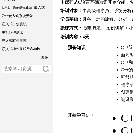
本课程从C语言基础知识开始介绍，然
UML +RoseRealtime+嵌入式
培训对象：
中高级程序员、系统分析
C++嵌入式系统开发
学员基础：
具备一定的编程、分析、
嵌入式白盒测试
授课方式：
定制课程 + 案例讲解 +
手机软件测试
培训
内容
：4天
嵌入式软件测试
预备知识
C++
嵌入式操作系统VxWorks
面向
更多...
C++
C++
可移
程序
创建
编译
C
开始学习C++
C