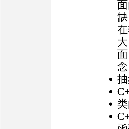
面
缺
在
大
面
念
抽
C
类
C
函