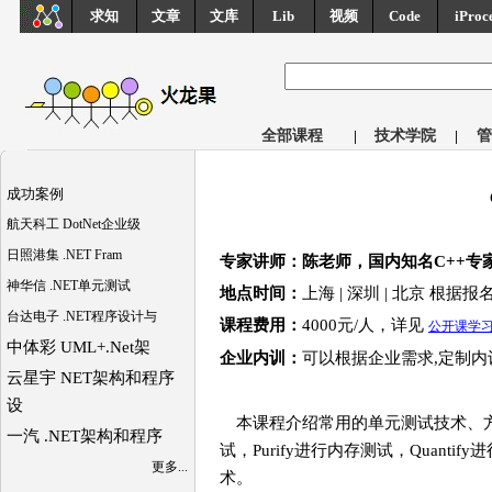
求知
文章
文库
Lib
视频
Code
iProc
全部课程
|
技术学院
|
管
成功案例
航天科工 DotNet企业级
日照港集 .NET Fram
专家讲师：陈老师，国内知名C++专家
神华信 .NET单元测试
地点时间：
上海 | 深圳 | 北京 根据
台达电子 .NET程序设计与
课程费用：
4000元/人，
详见
公开课学
中体彩 UML+.Net架
企业内训：
可以根据企业需求,定制内
云星宇 NET架构和程序
设
本课程介绍常用的单元测试技术、方法
一汽 .NET架构和程序
试，Purify进行内存测试，Quanti
更多...
术。