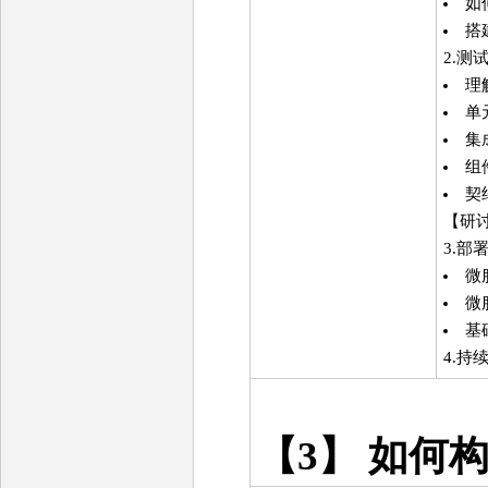
如
搭
2.测
理
单
集
组
契
【研
3.部
微
微
基
4.持
【3】 如何