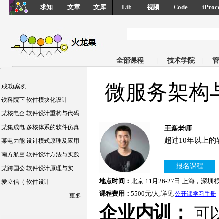
求知
文章
文库
Lib
视频
Code
iProc
全部课程
|
技术学院
|
管
微服务架构与实
成功案例
铁科院下 软件模块化设计
某核电企 软件设计重构与代码
某集成电 多核体系的软件仿真
王磊老师
超过10年以上
某电力能 设计模式原理及应用
南方航空 软件设计方法与实践
报名课程
某跨国公 软件设计原理与实
地点时间：
北京 11月26-27日 上海，深
爱立信（ 软件设计
课程费用：
5500元/人,详见
公开课学习手册
更多...
企业内训：
可