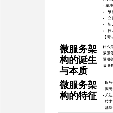
4.单
维
交
新
技
【研
微服务架
什么
微服务
构的诞生
微服
微服
与本质
微服务架
- 服
- 围
构的特征
- 关
- 技
- 基