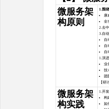
微服务架
1.围
康
构原则
全
2.去
3.自
自
自
自
1.演
业
技
团
【研
微服务架
1.开
构
构实践
如