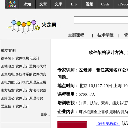
求知
文章
文库
Lib
视频
Code
iProc
全部课程
|
技术学院
|
管
成功案例
软件架构设计方法、
铁科院下 软件模块化设计
某核电企 软件设计重构与代码
专家讲师：左老师，曾任某知名IT
某集成电 多核体系的软件仿真
问题。
某电力能 设计模式原理及应用
地点时间：
北京 10月27-29日 上海 
南方航空 软件设计方法与实践
课程费用：
5700元/人
某跨国公 软件设计原理与实
培训收获：
知识、技能、素养、能力认证
爱立信（ 软件设计
企业内训：
可以根据企业需求,定制内训,
更多...
认
《软件架构师》