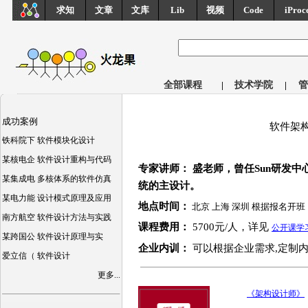
求知
文章
文库
Lib
视频
Code
iProc
全部课程
|
技术学院
|
管
成功案例
软件架
铁科院下 软件模块化设计
某核电企 软件设计重构与代码
专家讲师： 盛老师，曾任Sun研发
某集成电 多核体系的软件仿真
统的主设计。
某电力能 设计模式原理及应用
地点时间：
北京 上海 深圳 根据报名开班
南方航空 软件设计方法与实践
课程费用：
5700元/人，详见
公开课学
某跨国公 软件设计原理与实
企业内训：
可以根据企业需求,定制内
爱立信（ 软件设计
更多...
《架构设计师》