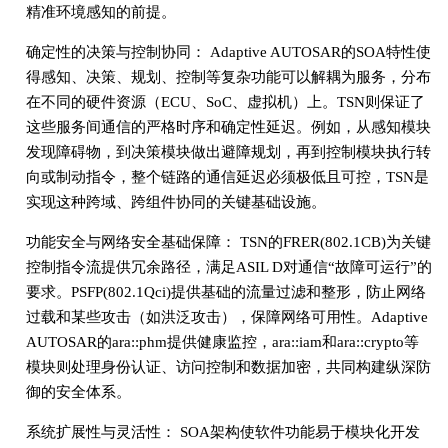
精准环境感知的前提。
确定性的决策与控制协同： Adaptive AUTOSAR的SOA特性使
得感知、决策、规划、控制等复杂功能可以解耦为服务，分布
在不同的硬件资源（ECU、SoC、虚拟机）上。TSN则保证了
这些服务间通信的严格时序和确定性延迟。例如，从感知模块
发现障碍物，到决策模块做出避障规划，再到控制模块执行转
向或制动指令，整个链路的通信延迟必须极低且可控，TSN是
实现这种跨域、跨组件协同的关键基础设施。
功能安全与网络安全基础保障： TSN的FRER(802.1CB)为关键
控制指令流提供冗余路径，满足ASIL D对通信“故障可运行”的
要求。PSFP(802.1Qci)提供基础的流量过滤和整形，防止网络
过载和某些攻击（如洪泛攻击），保障网络可用性。Adaptive
AUTOSAR的ara::phm提供健康监控，ara::iam和ara::crypto等
模块则处理身份认证、访问控制和数据加密，共同构建纵深防
御的安全体系。
系统扩展性与灵活性： SOA架构使软件功能易于模块化开发