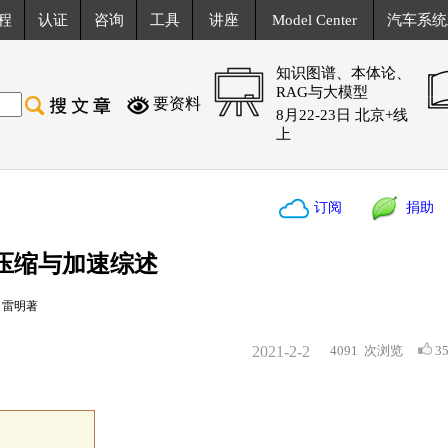
程
认证
咨询
工具
讲座
Model Center
汽车系统
知识图谱、本体论、
RAG与大模型
要资料
8月22-23日 北京+线
上
订阅
捐助
压缩与加速综述
：雷明著
2021-2-2
4091
次浏览
3