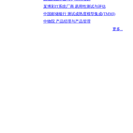
某博彩IT系统厂商 易用性测试与评估
中国邮储银行 测试成熟度模型集成(TMMI)
中物院 产品经理与产品管理
更多...