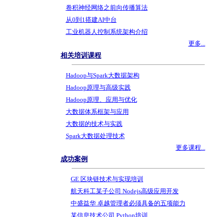
卷积神经网络之前向传播算法
从0到1搭建AI中台
工业机器人控制系统架构介绍
更多...
相关培训课程
Hadoop与Spark大数据架构
Hadoop原理与高级实践
Hadoop原理、应用与优化
大数据体系框架与应用
大数据的技术与实践
Spark大数据处理技术
更多课程...
成功案例
GE 区块链技术与实现培训
航天科工某子公司 Nodejs高级应用开发
中盛益华 卓越管理者必须具备的五项能力
某信息技术公司 Python培训