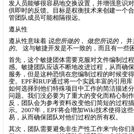
发人员能够很容易地交换设置，并增强意识
供即时的反馈。目标是权衡技术来创建一个
管团队成员可能相隔很远。
遵从性
遵从性意味着
说您所做的
，
做您所说的
， 并
的
。 这与敏捷开发是不一致的，而且有一些
首先，这个敏捷团体需要克服对文件编制过
感。敏捷团队应该不断地改进过程，从而确
服务，但是这种恐惧在您编制过程的时候变
变。EPF和RUP通过将一个实践丰富的引用
如何选择到他们特殊项目中工作的简洁描述
问题。我们没必要为了重大的变化而精心制
反，团队会为参考资料改变他们简短的过程
示。2007年，EPF将会增加Wiki技术使得这
易，从而确保团队对他们过程的所有权。
其次，团队需要避免非生产性工作来“向你们