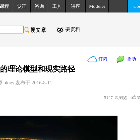
课程
认证
咨询
工具
讲座
Modeler
Co
要资料
订阅
捐助
 微服务的理论模型和现实路径
blogs 发布于;2016-8-11
5127
次浏览
3