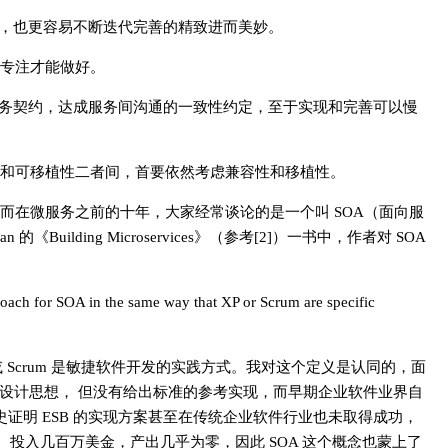
护，也更容易不断迭代完善的精致进而美妙。
专注才能做好。
服务契约，达成服务间沟通的一致性约定，至于实现和完善可以慢
和可移植性二者间，首要依然考虑兼容性和移植性。
而在微服务之前的十年，大家经常谈论的是一个叫 SOA（面向服
uilding Microservices》（参考[2]）一书中，作者对 SOA
roach for SOA in the same way that XP or Scrum are specific
或 Scrum 是敏捷软件开发的实践方式。我对这个定义是认同的，面
构设计思想， 但没有给出标准的参考实现，而早期企业软件业界自
历史证明 ESB 的实现方案甚至在传统企业软件行业也未取得成功，
很多项目， 投入几百万美金，产出几乎为零，因此 SOA 这个概念也蒙上了