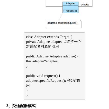
class Adapter extends Target {
private Adaptee adaptee; //维持一个
对适配者对象的引用
public Adapter(Adaptee adaptee) {
this.adaptee=adaptee;
}
public void request() {
adaptee.specificRequest(); //转发调
用
}
}
3、类适配器模式