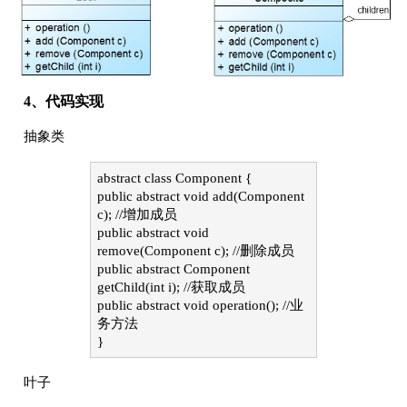
4、代码实现
抽象类
abstract class Component {
public abstract void add(Component
c); //增加成员
public abstract void
remove(Component c); //删除成员
public abstract Component
getChild(int i); //获取成员
public abstract void operation(); //业
务方法
}
叶子