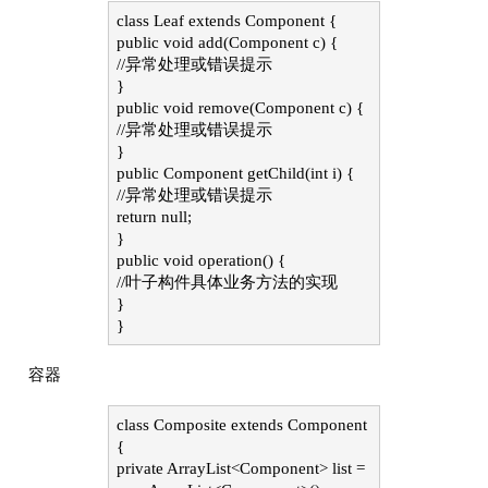
class Leaf extends Component {
public void add(Component c) {
//异常处理或错误提示
}
public void remove(Component c) {
//异常处理或错误提示
}
public Component getChild(int i) {
//异常处理或错误提示
return null;
}
public void operation() {
//叶子构件具体业务方法的实现
}
}
容器
class Composite extends Component
{
private ArrayList<Component> list =