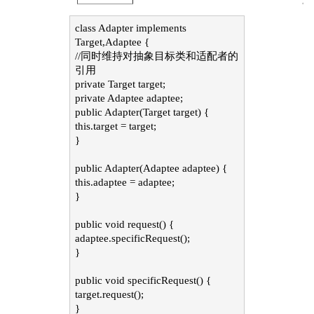
class Adapter implements
Target,Adaptee {
//同时维持对抽象目标类和适配者的
引用
private Target target;
private Adaptee adaptee;
public Adapter(Target target) {
this.target = target;
}
public Adapter(Adaptee adaptee) {
this.adaptee = adaptee;
}
public void request() {
adaptee.specificRequest();
}
public void specificRequest() {
target.request();
}