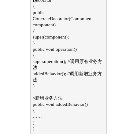
Decorator
{
public
ConcreteDecorator(Component
component)
{
super(component);
}
public void operation()
{
super.operation(); //调用原有业务方
法
addedBehavior(); //调用新增业务方
法
}
//新增业务方法
public void addedBehavior()
{
……
}
}