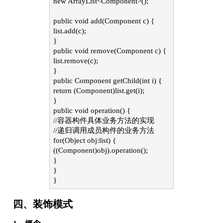
new ArrayList<Component>();
public void add(Component c) {
list.add(c);
}
public void remove(Component c) {
list.remove(c);
}
public Component getChild(int i) {
return (Component)list.get(i);
}
public void operation() {
//容器构件具体业务方法的实现
//递归调用成员构件的业务方法
for(Object obj:list) {
((Component)obj).operation();
}
}
}
四、装饰模式