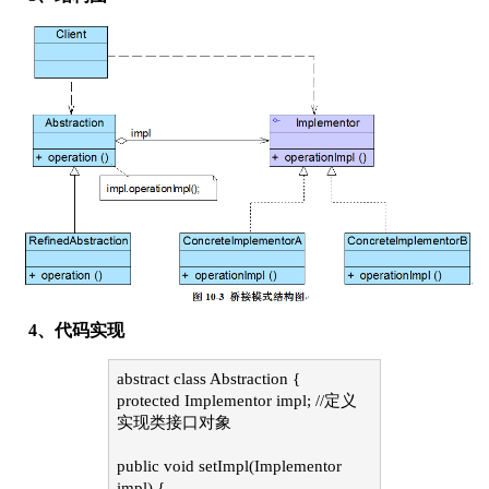
4、代码实现
abstract class Abstraction {
protected Implementor impl; //定义
实现类接口对象
public void setImpl(Implementor
impl) {