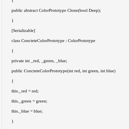
{
public abstract ColorPrototype Clone(bool Deep);
}
[Serializable]
class ConcteteColorPrototype : ColorPrototype
{
private int _red, _green, _blue;
public ConcteteColorPrototype(int red, int green, int blue)
{
this._red = red;
this._green = green;
this._blue = blue;
}