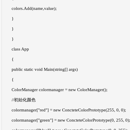
colors.Add(name,value);
}
}
}
class App
{
public static void Main(string[] args)
{
ColorManager colormanager = new ColorManager();
//初始化颜色
colormanager["red"] = new ConcteteColorPrototype(255, 0, 0);
colormanager["green"] = new ConcteteColorPrototype(0, 255, 0)