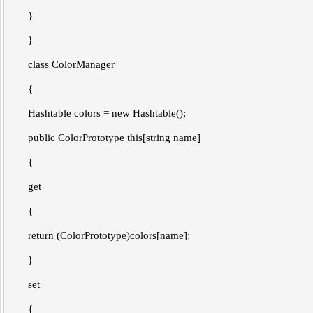
}
}
class ColorManager
{
Hashtable colors = new Hashtable();
public ColorPrototype this[string name]
{
get
{
return (ColorPrototype)colors[name];
}
set
{