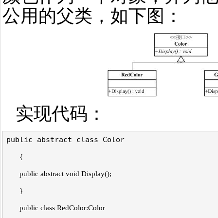
公用的父类，如下图：
实现代码：
public abstract class Color
{
public abstract void Display();
}
public class RedColor:Color