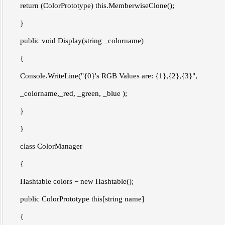
return (ColorPrototype) this.MemberwiseClone();
}
public void Display(string _colorname)
{
Console.WriteLine("{0}'s RGB Values are: {1},{2},{3}",
_colorname,_red, _green, _blue );
}
}
class ColorManager
{
Hashtable colors = new Hashtable();
public ColorPrototype this[string name]
{