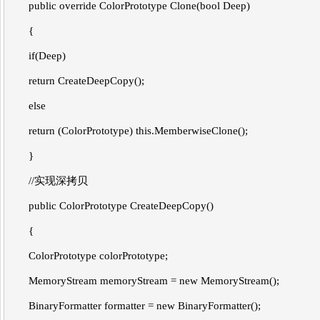
public override ColorPrototype Clone(bool Deep)
{
if(Deep)
return CreateDeepCopy();
else
return (ColorPrototype) this.MemberwiseClone();
}
//实现深拷贝
public ColorPrototype CreateDeepCopy()
{
ColorPrototype colorPrototype;
MemoryStream memoryStream = new MemoryStream();
BinaryFormatter formatter = new BinaryFormatter();