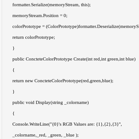
formatter.Serialize(memoryStream, this);
memoryStream.Position = 0;
colorPrototype = (ColorPrototype)formatter.Deserialize(memoryS
return colorPrototype;
}
public ConcteteColorPrototype Create(int red,int green,int blue)
{
return new ConcteteColorPrototype(red,green,blue);
}
public void Display(string _colorname)
{
Console.WriteLine("{0}'s RGB Values are: {1},{2},{3}",
_colorname,_red, _green, _blue );