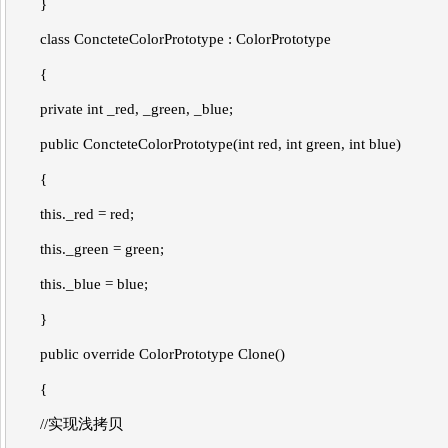
}
class ConcteteColorPrototype : ColorPrototype
{
private int _red, _green, _blue;
public ConcteteColorPrototype(int red, int green, int blue)
{
this._red = red;
this._green = green;
this._blue = blue;
}
public override ColorPrototype Clone()
{
//实现浅拷贝