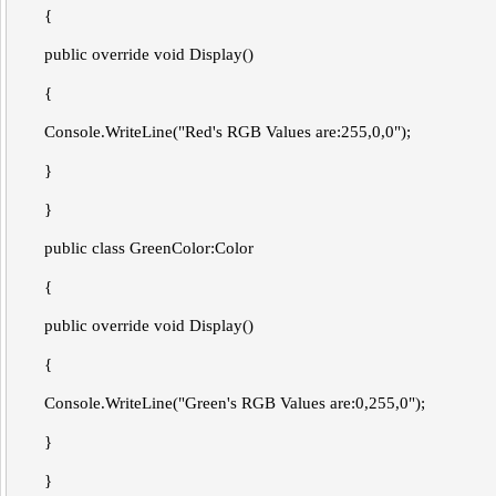
{
public override void Display()
{
Console.WriteLine("Red's RGB Values are:255,0,0");
}
}
public class GreenColor:Color
{
public override void Display()
{
Console.WriteLine("Green's RGB Values are:0,255,0");
}
}