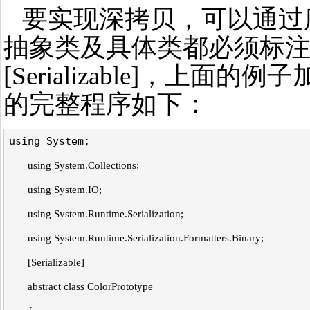
要实现深拷贝，可以通过
抽象类及具体类都必须标
[Serializable]，上面
的完整程序如下：
using System;
using System.Collections;
using System.IO;
using System.Runtime.Serialization;
using System.Runtime.Serialization.Formatters.Binary;
[Serializable]
abstract class ColorPrototype