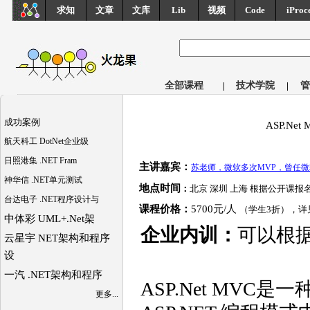
求知
文章
文库
Lib
视频
Code
iProc
全部课程
|
技术学院
|
管
成功案例
ASP.N
航天科工 DotNet企业级
日照港集 .NET Fram
主讲嘉宾：
苏老师，微软多次MVP，曾任
神华信 .NET单元测试
地点时间
：
北京 深圳 上海 根据公开课报
台达电子 .NET程序设计与
课程价格：
5700元/人
（学生3折），详
中体彩 UML+.Net架
企业内训：
可以根据
云星宇 NET架构和程序
设
一汽 .NET架构和程序
ASP.Net MVC是
更多...