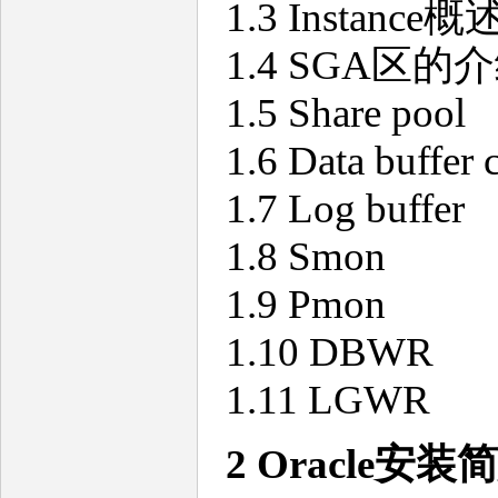
1.3 Instance概
1.4 SGA区的
1.5 Share pool
1.6 Data buffer 
1.7 Log buffer
1.8 Smon
1.9 Pmon
1.10 DBWR
1.11 LGWR
2 Oracle安装