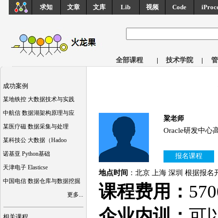
求知
文章
文库
Lib
视频
Code
iProc
全部课程
|
技术学院
|
管
成功案例
某地铁控 大数据技术与实践
中航信 数据湖架构原理与应
粱老师
某医疗磁 数据采集与处理
Oracle研发中
某科技公 大数据（Hadoo
诺基亚 Python基础
报名课程
天津电子 Elasticse
地点时间
：北京 上海 深圳 根据报名
中国电信 数据仓库与数据挖掘
课程费用：
57
更多...
企业内训：
可
相关课程